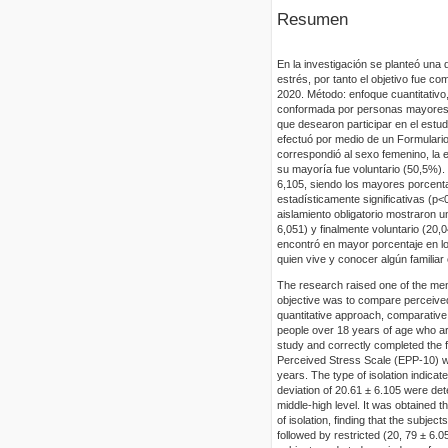
Resumen
En la investigación se planteó una
estrés, por tanto el objetivo fue c
2020. Método: enfoque cuantitativo,
conformada por personas mayores 
que desearon participar en el estu
efectuó por medio de un Formulario
correspondió al sexo femenino, la 
su mayoría fue voluntario (50,5%).
6,105, siendo los mayores porcenta
estadísticamente significativas (p
aislamiento obligatorio mostraron 
6,051) y finalmente voluntario (20,
encontró en mayor porcentaje en lo
quien vive y conocer algún familiar 
The research raised one of the ment
objective was to compare perceived
quantitative approach, comparative
people over 18 years of age who are
study and correctly completed the 
Perceived Stress Scale (EPP-10) w
years. The type of isolation indica
deviation of 20.61 ± 6.105 were det
middle-high level. It was obtained th
of isolation, finding that the subj
followed by restricted (20, 79 ± 6.0