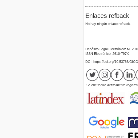
Enlaces refback
No hay ningún enlace refback.
Depósito Legal Electrónico: ME20
ISSN Electrónico: 2610-797X
DOI: https://doi.org/10.53766/GIC
Se encuentra actualmente registrad