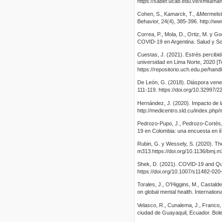
https://saber.ucab.edu.ve/xmlui/h
Cohen, S., Kamarck, T., &Mermelste
Behavior, 24(4), 385-396. http://ww
Correa, P., Mola, D., Ortiz, M. y Go
COVID-19 en Argentina. Salud y S
Cuestas, J. (2021). Estrés percibi
universidad en Lima Norte, 2020 [
https://repositorio.uch.edu.pe/han
De León, G. (2018). Diáspora venezo
111-119. https://doi.org/10.32997
Hernández, J. (2020). Impacto de l
http://medicentro.sld.cu/index.php/
Pedrozo-Pupo, J., Pedrozo-Cortés,
19 en Colombia: una encuesta en l
Rubin, G. y Wessely, S. (2020). The
m313.https://doi.org/10.1136/bmj.
Shek, D. (2021). COVID-19 and Quali
https://doi.org/10.1007/s11482-02
Torales, J., O'Higgins, M., Castalde
on global mental health. Internatio
Velasco, R., Cunalema, J., Franco,
ciudad de Guayaquil, Ecuador. Bolet