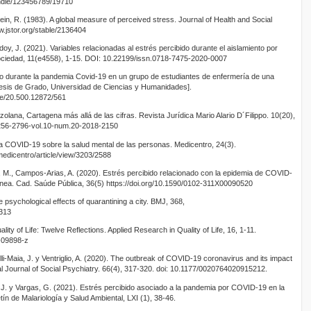
andle/123456789/19710
in, R. (1983). A global measure of perceived stress. Journal of Health and Social
w.jstor.org/stable/2136404
doy, J. (2021). Variables relacionadas al estrés percibido durante el aislamiento por
ociedad, 11(e4558), 1-15. DOI: 10.22199/issn.0718-7475-2020-0007
do durante la pandemia Covid-19 en un grupo de estudiantes de enfermería de una
Tesis de Grado, Universidad de Ciencias y Humanidades].
dle/20.500.12872/561
lana, Cartagena más allá de las cifras. Revista Jurídica Mario Alario D´Filippo. 10(20),
/2256-2796-vol.10-num.20-2018-2150
a COVID-19 sobre la salud mental de las personas. Medicentro, 24(3).
medicentro/article/view/3203/2588
 M., Campos-Arias, A. (2020). Estrés percibido relacionado con la epidemia de COVID-
ínea. Cad. Saúde Pública, 36(5) https://doi.org/10.1590/0102-311X00090520
 psychological effects of quarantining a city. BMJ, 368,
m313
ty of Life: Twelve Reflections. Applied Research in Quality of Life, 16, 1-11.
0-09898-z
lli-Maia, J. y Ventriglio, A. (2020). The outbreak of COVID-19 coronavirus and its impact
nal Journal of Social Psychiatry. 66(4), 317-320. doi: 10.1177/0020764020915212.
 J. y Vargas, G. (2021). Estrés percibido asociado a la pandemia por COVID-19 en la
ín de Malariología y Salud Ambiental, LXI (1), 38-46.