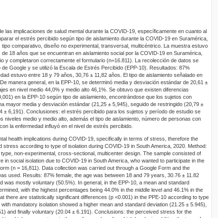
 de las implicaciones de salud mental durante la COVID-19, específicamente en cuanto al
omparar el estrés percibido según tipo de aislamiento durante la COVID-19 en Suramérica,
 tipo comparativo, diseño no experimental, transversal, multicéntrico. La muestra estuvo
de 18 años que se encuentran en aislamiento social por la COVID-19 en Suramérica,
dio y completaron correctamente el formulario (n=16.811). La recolección de datos se
 de Google y se utilizó la Escala de Estrés Percibido (EPP-10). Resultados: 87%
edad estuvo entre 18 y 79 años, 30,76 ± 11,82 años. El tipo de aislamiento señalado en
 De manera general, en la EPP-10, se determinó media y desviación estándar de 20,61 ±
jes en nivel medio 44,0% y medio alto 46,1%. Se obtuvo que existen diferencias
<0,001) en la EPP-10 según tipo de aislamiento, encontrándose que los sujetos con
una mayor media y desviación estándar (21,25 ± 5,945), seguido de restringido (20,79 ±
04 ± 6,191). Conclusiones: el estrés percibido para los sujetos y período de estudio se
s niveles medio y medio alto, además el tipo de aislamiento, número de personas con
con la enfermedad influyó en el nivel de estrés percibido.
al health implications during COVID-19, specifically in terms of stress, therefore the
 stress according to type of isolation during COVID-19 in South America, 2020. Method:
 type, non-experimental, cross-sectional, multicenter design. The sample consisted of
 in social isolation due to COVID-19 in South America, who wanted to participate in the
form (n = 16,811). Data collection was carried out through a Google Form and the
as used. Results: 87% female, the age was between 18 and 79 years, 30.76 ± 11.82
ted was mostly voluntary (50.5%). In general, in the EPP-10, a mean and standard
ermined, with the highest percentages being 44.0% in the middle level and 46.1% in the
at there are statistically significant differences (p <0.001) in the PPE-10 according to type
ects with mandatory isolation showed a higher mean and standard deviation (21.25 ± 5.945),
51) and finally voluntary (20.04 ± 6.191). Conclusions: the perceived stress for the