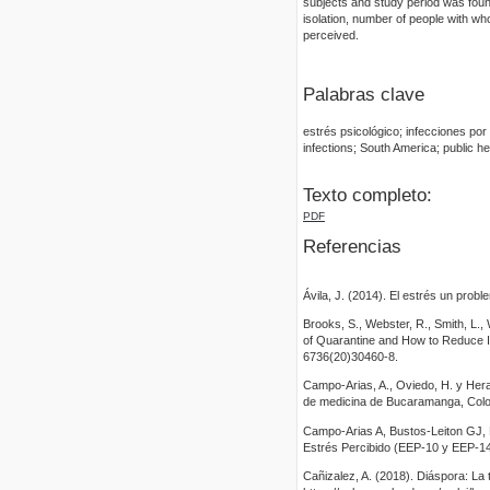
subjects and study period was found
isolation, number of people with wh
perceived.
Palabras clave
estrés psicológico; infecciones por
infections; South America; public he
Texto completo:
PDF
Referencias
Ávila, J. (2014). El estrés un prob
Brooks, S., Webster, R., Smith, L.
of Quarantine and How to Reduce I
6736(20)30460-8.
Campo-Arias, A., Oviedo, H. y Her
de medicina de Bucaramanga, Colo
Campo-Arias A, Bustos-Leiton GJ, 
Estrés Percibido (EEP-10 y EEP-14)
Cañizalez, A. (2018). Diáspora: La 