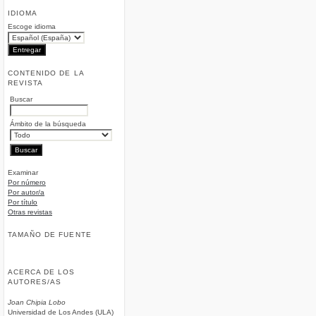
IDIOMA
Escoge idioma
CONTENIDO DE LA
REVISTA
Buscar
Ámbito de la búsqueda
Examinar
Por número
Por autor/a
Por título
Otras revistas
TAMAÑO DE FUENTE
ACERCA DE LOS
AUTORES/AS
Joan Chipia Lobo
Universidad de Los Andes (ULA)