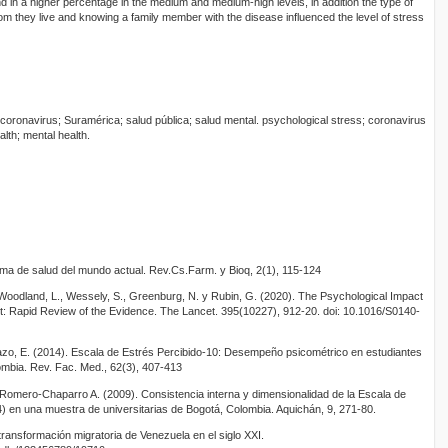
 in a higher percentage in the medium and medium-high levels, in addition the type of
om they live and knowing a family member with the disease influenced the level of stress
 coronavirus; Suramérica; salud pública; salud mental. psychological stress; coronavirus
alth; mental health.
lema de salud del mundo actual. Rev.Cs.Farm. y Bioq, 2(1), 115-124
, Woodland, L., Wessely, S., Greenburg, N. y Rubin, G. (2020). The Psychological Impact
t: Rapid Review of the Evidence. The Lancet. 395(10227), 912-20. doi: 10.1016/S0140-
azo, E. (2014). Escala de Estrés Percibido-10: Desempeño psicométrico en estudiantes
mbia. Rev. Fac. Med., 62(3), 407-413
Romero-Chaparro A. (2009). Consistencia interna y dimensionalidad de la Escala de
 en una muestra de universitarias de Bogotá, Colombia. Aquichán, 9, 271-80.
transformación migratoria de Venezuela en el siglo XXI.