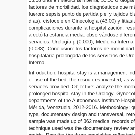
33,38 días en Medicina Interna, 33,50 Urología
factores de morbilidad, los diagnósticos que m
fueron: sepsis punto de partida piel y tejidos 
días), cistocele en Ginecología (43,00) y litias
complicaciones durante la hospitalización, resu
afectó la estancia media; observándose diferenc
servicios: Urología p (0,000), Medicina Interna
(0,033). Conclusión: los factores de morbilidad 
hospitalaria prolongada de los servicios de Ur
Interna.
Introduction: hospital stay is a management in
of use of the bed, the resources invested, as we
services provided. Objective: analyze the morbi
prolonged hospital stay in the Urology, Gyneco
departments of the Autonomous Institute Hospit
Mérida, Venezuela, 2012-2016. Methodology: qu
type, documentary design and transversal, retr
sample was made up of 362 medical records of 
technique used was the documentary review and