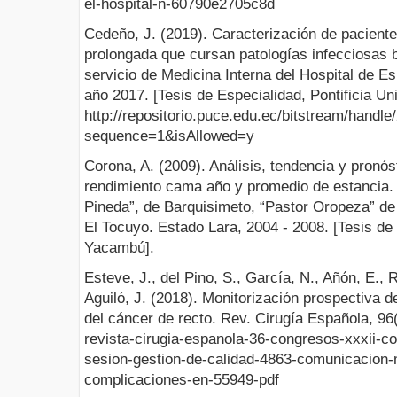
el-hospital-n-60790e2705c8d
Cedeño, J. (2019). Caracterización de paciente
prolongada que cursan patologías infecciosas b
servicio de Medicina Interna del Hospital de E
año 2017. [Tesis de Especialidad, Pontificia Un
http://repositorio.puce.edu.ec/bitstre
sequence=1&isAllowed=y
Corona, A. (2009). Análisis, tendencia y pronós
rendimiento cama año y promedio de estancia. 
Pineda”, de Barquisimeto, “Pastor Oropeza” de
El Tocuyo. Estado Lara, 2004 - 2008. [Tesis de
Yacambú].
Esteve, J., del Pino, S., García, N., Añón, E., 
Aguiló, J. (2018). Monitorización prospectiva d
del cáncer de recto. Rev. Cirugía Española, 96(
revista-cirugia-espanola-36-congresos-xxxii-co
sesion-gestion-de-calidad-4863-comunicacion-
complicaciones-en-55949-pdf