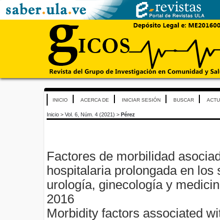
INICIO
ACERCA DE
INICIAR SESIÓN
BUSCAR
ACTU
Inicio
>
Vol. 6, Núm. 4 (2021)
>
Pérez
Factores de morbilidad asociad
hospitalaria prolongada en los 
urología, ginecología y medicin
2016
Morbidity factors associated w