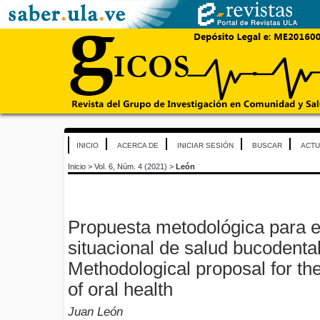
INICIO
ACERCA DE
INICIAR SESIÓN
BUSCAR
ACTU
Inicio
>
Vol. 6, Núm. 4 (2021)
>
León
Propuesta metodológica para el
situacional de salud bucodenta
Methodological proposal for the
of oral health
Juan León