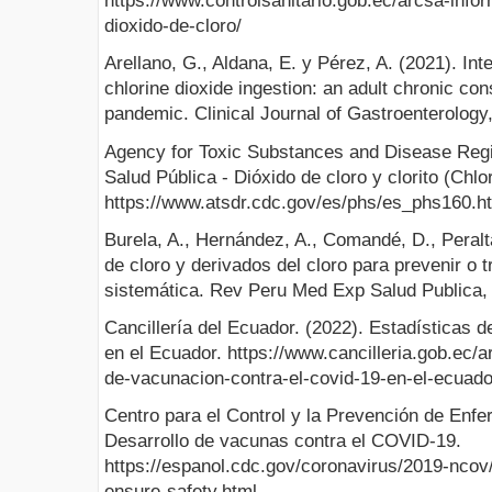
https://www.controlsanitario.gob.ec/arcsa-info
dioxido-de-cloro/
Arellano, G., Aldana, E. y Pérez, A. (2021). Int
chlorine dioxide ingestion: an adult chronic 
pandemic. Clinical Journal of Gastroenterology
Agency for Toxic Substances and Disease Reg
Salud Pública - Dióxido de cloro y clorito (Chlo
https://www.atsdr.cdc.gov/es/phs/es_phs160.h
Burela, A., Hernández, A., Comandé, D., Peralta
de cloro y derivados del cloro para prevenir o 
sistemática. Rev Peru Med Exp Salud Publica, 
Cancillería del Ecuador. (2022). Estadísticas 
en el Ecuador. https://www.cancilleria.gob.ec/a
de-vacunacion-contra-el-covid-19-en-el-ecuado
Centro para el Control y la Prevención de Enf
Desarrollo de vacunas contra el COVID-19.
https://espanol.cdc.gov/coronavirus/2019-ncov/
ensure-safety.html