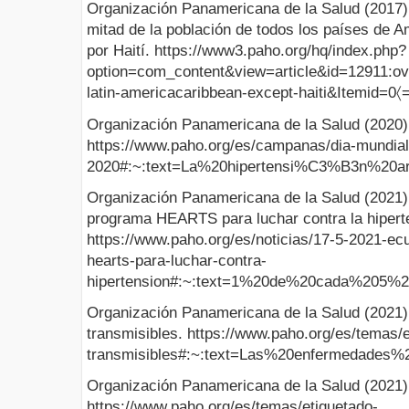
Organización Panamericana de la Salud (2017).
mitad de la población de todos los países de A
por Haití. https://www3.paho.org/hq/index.php?
option=com_content&view=article&id=12911:over
latin-americacaribbean-except-haiti&Itemid=0〈
Organización Panamericana de la Salud (2020).
https://www.paho.org/es/campanas/dia-mundial
2020#:~:text=La%20hipertensi%C3%B3n%20
Organización Panamericana de la Salud (2021)
programa HEARTS para luchar contra la hipert
https://www.paho.org/es/noticias/17-5-2021-e
hearts-para-luchar-contra-
hipertension#:~:text=1%20de%20cada%205%
Organización Panamericana de la Salud (2021
transmisibles. https://www.paho.org/es/temas
transmisibles#:~:text=Las%20enfermedade
Organización Panamericana de la Salud (2021). 
https://www.paho.org/es/temas/etiquetado-