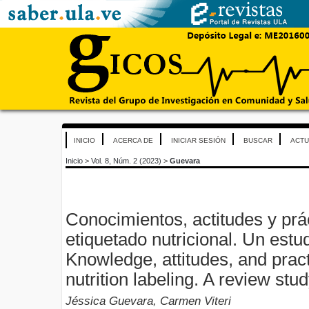
INICIO
ACERCA DE
INICIAR SESIÓN
BUSCAR
ACTU
Inicio
>
Vol. 8, Núm. 2 (2023)
>
Guevara
Conocimientos, actitudes y prác
etiquetado nutricional. Un estu
Knowledge, attitudes, and prac
nutrition labeling. A review stu
Jéssica Guevara, Carmen Viteri