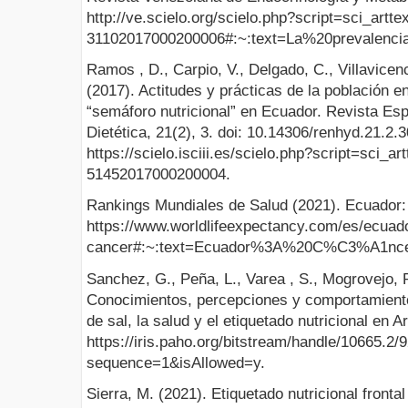
http://ve.scielo.org/scielo.php?script=sci_artt
31102017000200006#:~:text=La%20prevale
Ramos , D., Carpio, V., Delgado, C., Villavicen
(2017). Actitudes y prácticas de la población en
“semáforo nutricional” en Ecuador. Revista Es
Dietética, 21(2), 3. doi: 10.14306/renhyd.21.2.3
https://scielo.isciii.es/scielo.php?script=sci_a
51452017000200004.
Rankings Mundiales de Salud (2021). Ecuador
https://www.worldlifeexpectancy.com/es/ecuad
cancer#:~:text=Ecuador%3A%20C%C3%A1
Sanchez, G., Peña, L., Varea , S., Mogrovejo, P
Conocimientos, percepciones y comportamient
de sal, la salud y el etiquetado nutricional en 
https://iris.paho.org/bitstream/handle/10665.2
sequence=1&isAllowed=y.
Sierra, M. (2021). Etiquetado nutricional fronta