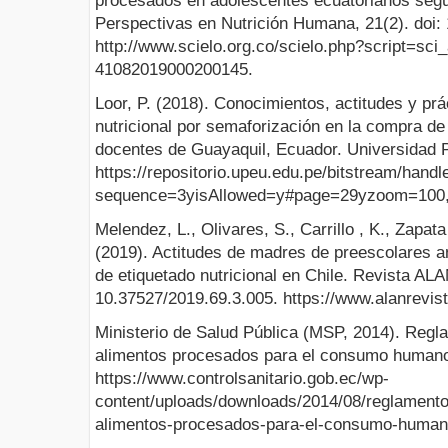
procesados en adolescentes ecuatorianos según
Perspectivas en Nutrición Humana, 21(2). doi
http://www.scielo.org.co/scielo.php?script=sci
41082019000200145.
Loor, P. (2018). Conocimientos, actitudes y prá
nutricional por semaforización en la compra d
docentes de Guayaquil, Ecuador. Universidad 
https://repositorio.upeu.edu.pe/bitstream/han
sequence=3yisAllowed=y#page=29yzoom=100,
Melendez, L., Olivares, S., Carrillo , K., Zapat
(2019). Actitudes de madres de preescolares an
de etiquetado nutricional en Chile. Revista ALAN
10.37527/2019.69.3.005. https://www.alanrevist
Ministerio de Salud Pública (MSP, 2014). Regla
alimentos procesados para el consumo human
https://www.controlsanitario.gob.ec/wp-
content/uploads/downloads/2014/08/reglamento-
alimentos-procesados-para-el-consumo-humano