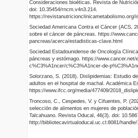
Consideraciones bioéticas. Revista de Nutrició
doi: 10.35454/rncm.v4n3.214.
https://revistanutricionclinicametabolismo.org/
Sociedad Americana Contra el Cáncer (ACS, 20
sobre el cáncer de páncreas. https://www.canc
pancreas/acerca/estadisticas-clave.html
Sociedad Estadounidense de Oncología Clínic
páncreas y estómago. https://www.cancer.net/e
c%C3%A1ncer/c%C3%A1ncer-de-p%C3%A1ncr
Solorzano, S. (2018). Dislipidemias: Estudio de
adultos en el hospital de machal. Académica E
https://www.ifcc.org/media/477409/2018_dislip
Troncoso, C., Cespedes, V. y Cifuentes, P. (20
selección de alimentos en mujeres de població
Talcahuano. Revista Oducal, 46(3). doi: 10.5
http://bibliotecavirtualoducal.uc.cl:8081/hand