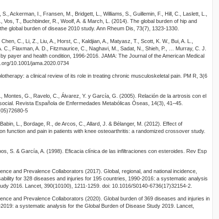
S., Ackerman, I., Fransen, M., Bridgett, L., Williams, S., Guillemin, F., Hill, C., Laslett, L.,
., Vos, T., Buchbinder, R., Woolf, A. & March, L. (2014). The global burden of hip and
m the global burden of disease 2010 study. Ann Rheum Dis, 73(7), 1323-1330.
Chen, C., Li, Z., Liu, A., Horst, C., Kaldjian, A., Matyasz, T., Scott, K. W., Bui, A. L.,
. C., Flaxman, A. D., Fitzmaurice, C., Naghavi, M., Sadat, N., Shieh, P., … Murray, C. J.
 by payer and health condition, 1996-2016. JAMA: The Journal of the American Medical
oi.org/10.1001/jama.2020.0734
lotherapy: a clinical review of its role in treating chronic musculoskeletal pain. PM R, 3(6
, Montes, G., Ravelo, C., Álvarez, Y. y García, G. (2005). Relación de la artrosis con el
e social. Revista Española de Enfermedades Metabólicas Óseas, 14(3), 41–45.
0(05)72680-5
Babin, L., Bordage, R., de Arcos, C., Allard, J. & Bélanger, M. (2012). Effect of
 on function and pain in patients with knee osteoarthritis: a randomized crossover study.
, S. & García, A. (1998). Eficacia clínica de las infiltraciones con esteroides. Rev Esp
nce and Prevalence Collaborators (2017). Global, regional, and national incidence,
sability for 328 diseases and injuries for 195 countries, 1990-2016: a systematic analysis
Study 2016. Lancet, 390(10100), 1211-1259. doi: 10.1016/S0140-6736(17)32154-2.
nce and Prevalence Collaborators (2020). Global burden of 369 diseases and injuries in
0–2019: a systematic analysis for the Global Burden of Disease Study 2019. Lancet,