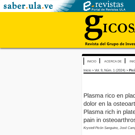
INICIO
ACERCA DE
INI
Inicio
>
Vol. 9, Núm. 1 (2024)
>
Pic
Plasma rico en pla
dolor en la osteoart
Plasma rich in plat
pain in osteoarthro
Krystell Picón Sanguino, José Ca