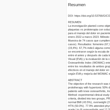
Resumen
DOI: https://doi.org/10.53766/GIC
RESUMEN
La investigación planteó como objeti
plaquetas vs proloterapia con soluc
para el manejo del dolor en pacient
enero 2022 a marzo 2023. Método: e
Muestra de 74 casos que cumplieron
casos). Resultados: femenino (67,
(19,4%). 67,7% indicó alguna comor
se encontraron según la escala de 
entre el antes y después de cada tr
Visual (EVA) y la evaluación de la 
Osteoarthritis Index (WOMAC) entre
entre los resultados de ambos gru
efectivos en el manejo del dolor en
según EVA y mejoría del WOMAC en 
ABSTRACT
The objective of the research was to
prolotherapy with hypertonic 50% de
patients with knee osteoarthritis, 
Method: experimental clinical study
criteria, divided into two groups,
normal BMI (43.5%), overweight (3
HTN (50.0%). 77.9% attended physi
grade I to III osteoarthritis and 1