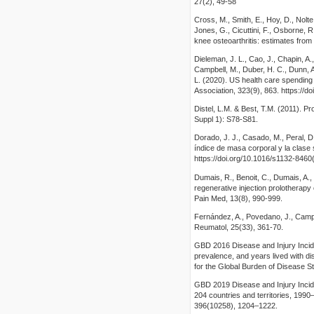
27(2), 49-58
Cross, M., Smith, E., Hoy, D., Nolte, 
Jones, G., Cicuttini, F., Osborne, R
knee osteoarthritis: estimates fro
Dieleman, J. L., Cao, J., Chapin, A., 
Campbell, M., Duber, H. C., Dunn, A
L. (2020). US health care spending
Association, 323(9), 863. https://d
Distel, L.M. & Best, T.M. (2011). Pro
Suppl 1): S78-S81.
Dorado, J. J., Casado, M., Peral, D.
índice de masa corporal y la clas
https://doi.org/10.1016/s1132-846
Dumais, R., Benoit, C., Dumais, A., 
regenerative injection prolotherapy
Pain Med, 13(8), 990-999.
Fernández, A., Povedano, J., Campos
Reumatol, 25(33), 361-70.
GBD 2016 Disease and Injury Incide
prevalence, and years lived with di
for the Global Burden of Disease 
GBD 2019 Disease and Injury Incide
204 countries and territories, 199
396(10258), 1204–1222.