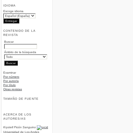
IDIOMA
Escoge idioma
CONTENIDO DE LA
REVISTA
Buscar
Ámbito de la búsqueda
Examinar
Por número
Por autor/a
Por título
Otras revistas
TAMAÑO DE FUENTE
ACERCA DE LOS
AUTORES/AS
Krystell Picón Sanguino
Universidad de Los Andes