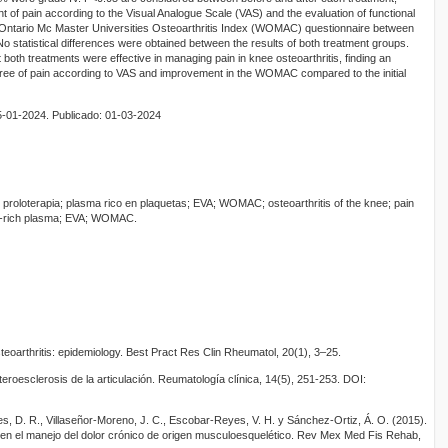
 of pain according to the Visual Analogue Scale (VAS) and the evaluation of functional
 Ontario Mc Master Universities Osteoarthritis Index (WOMAC) questionnaire between
o statistical differences were obtained between the results of both treatment groups.
 both treatments were effective in managing pain in knee osteoarthritis, finding an
gree of pain according to VAS and improvement in the WOMAC compared to the initial
5-01-2024. Publicado: 01-03-2024
or; proloterapia; plasma rico en plaquetas; EVA; WOMAC; osteoarthritis of the knee; pain
et-rich plasma; EVA; WOMAC.
teoarthritis: epidemiology. Best Pract Res Clin Rheumatol, 20(1), 3–25.
ateroesclerosis de la articulación. Reumatología clínica, 14(5), 251-253. DOI:
es, D. R., Villaseñor-Moreno, J. C., Escobar-Reyes, V. H. y Sánchez-Ortiz, Á. O. (2015).
os en el manejo del dolor crónico de origen musculoesquelético. Rev Mex Med Fis Rehab,