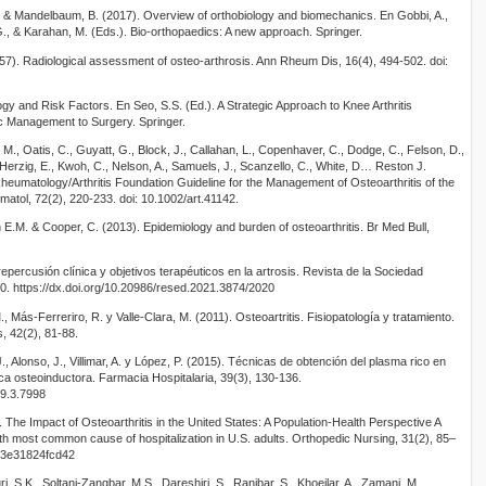
. & Mandelbaum, B. (2017). Overview of orthobiology and biomechanics. En Gobbi, A.,
., & Karahan, M. (Eds.). Bio-orthopaedics: A new approach. Springer.
957). Radiological assessment of osteo-arthrosis. Ann Rheum Dis, 16(4), 494-502. doi:
ogy and Risk Factors. En Seo, S.S. (Ed.). A Strategic Approach to Knee Arthritis
 Management to Surgery. Springer.
 M., Oatis, C., Guyatt, G., Block, J., Callahan, L., Copenhaver, C., Dodge, C., Felson, D.,
 Herzig, E., Kwoh, C., Nelson, A., Samuels, J., Scanzello, C., White, D… Reston J.
heumatology/Arthritis Foundation Guideline for the Management of Osteoarthritis of the
matol, 72(2), 220-233. doi: 10.1002/art.41142.
 E.M. & Cooper, C. (2013). Epidemiology and burden of osteoarthritis. Br Med Bull,
repercusión clínica y objetivos terapéuticos en la artrosis. Revista de la Sociedad
10. https://dx.doi.org/10.20986/resed.2021.3874/2020
Más-Ferreriro, R. y Valle-Clara, M. (2011). Osteoartritis. Fisiopatología y tratamiento.
, 42(2), 81-88.
, Alonso, J., Villimar, A. y López, P. (2015). Técnicas de obtención del plasma rico en
ca osteoinductora. Farmacia Hospitalaria, 39(3), 130-136.
39.3.7998
 The Impact of Osteoarthritis in the United States: A Population-Health Perspective A
th most common cause of hospitalization in U.S. adults. Orthopedic Nursing, 31(2), 85–
013e31824fcd42
i, S.K., Soltani-Zangbar, M.S., Dareshiri, S., Ranjbar, S., Khoeilar, A., Zamani, M.,