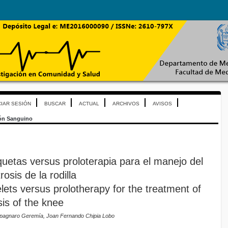
CIAR SESIÓN
BUSCAR
ACTUAL
ARCHIVOS
AVISOS
ón Sanguino
quetas versus proloterapia para el manejo del
rosis de la rodilla
elets versus prolotherapy for the treatment of
sis of the knee
mpagnaro Geremía, Joan Fernando Chipia Lobo