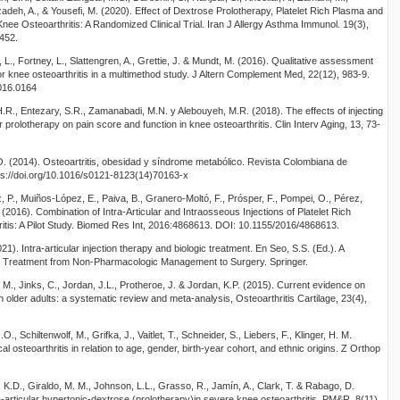
zadeh, A., & Yousefi, M. (2020). Effect of Dextrose Prolotherapy, Platelet Rich Plasma and
ee Osteoarthritis: A Randomized Clinical Trial. Iran J Allergy Asthma Immunol. 19(3),
3452.
L., Fortney, L., Slattengren, A., Grettie, J. & Mundt, M. (2016). Qualitative assessment
for knee osteoarthritis in a multimethod study. J Altern Complement Med, 22(12), 983-9.
2016.0164
H.R., Entezary, S.R., Zamanabadi, M.N. y Alebouyeh, M.R. (2018). The effects of injecting
or prolotherapy on pain score and function in knee osteoarthritis. Clin Interv Aging, 13, 73-
O. (2014). Osteoartritis, obesidad y síndrome metabólico. Revista Colombiana de
ps://doi.org/10.1016/s0121-8123(14)70163-x
 P., Muiños-López, E., Paiva, B., Granero-Moltó, F., Prósper, F., Pompei, O., Pérez,
N. (2016). Combination of Intra-Articular and Intraosseous Injections of Platelet Rich
tis: A Pilot Study. Biomed Res Int, 2016:4868613. DOI: 10.1155/2016/4868613.
21). Intra-articular injection therapy and biologic treatment. En Seo, S.S. (Ed.). A
tis Treatment from Non-Pharmacologic Management to Surgery. Springer.
, M., Jinks, C., Jordan, J.L., Protheroe, J. & Jordan, K.P. (2015). Current evidence on
 in older adults: a systematic review and meta-analysis, Osteoarthritis Cartilage, 23(4),
, Schiltenwolf, M., Grifka, J., Vaitlet, T., Schneider, S., Liebers, F., Klinger, H. M.
al osteoarthritis in relation to age, gender, birth-year cohort, and ethnic origins. Z Orthop
 K.D., Giraldo, M. M., Johnson, L.L., Grasso, R., Jamín, A., Clark, T. & Rabago, D.
a-articular hypertonic-dextrose (prolotherapy)in severe knee osteoarthritis. PM&R, 8(11),