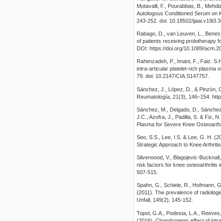
Motavalli, F., Pourabbas, B., Mehdi
Autologous Conditioned Serum on Kn
243-252. doi: 10.18502/ijaai.v19i3.
Rabago, D., van Leuven, L., Benes, 
of patients receiving prolotherapy 
DOI: https://doi.org/10.1089/acm.
Rahimzadeh, P., Imani, F., Faiz. S.
intra-articular platelet-rich plasma 
79. doi: 10.2147/CIA.S147757.
Sánchez, J., López, D., & Pinzón, 
Reumatología, 21(3), 146–154. htt
Sánchez, M., Delgado, D., Sánchez,
J.C., Azofra, J., Padilla, S. & Fiz, 
Plasma for Severe Knee Osteoarthri
Seo, S.S., Lee, I.S. & Lee, G. H. (20
Strategic Approach to Knee Arthri
Silverwood, V., Blagojevic-Bucknall
risk factors for knee osteoarthritis
507-515.
Spahn, G., Schiele, R., Hofmann, G.O.
(2011). The prevalence of radiologic
Unfall, 149(2), 145-152.
Topol, G.A., Podesta, L.A., Reeves,
(2016). Chondrogenic effect of intr