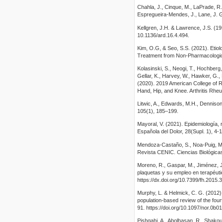
Chahla, J., Cinque, M., LaPrade, R
Espregueira-Mendes, J., Lane, J. G
Kellgren, J.H. & Lawrence, J.S. (1
10.1136/ard.16.4.494.
Kim, O.G, & Seo, S.S. (2021). Etiol
Treatment from Non-Pharmacologic
Kolasinski, S., Neogi, T., Hochberg,
Gellar, K., Harvey, W., Hawker, G.,
(2020). 2019 American College of R
Hand, Hip, and Knee. Arthritis Rheu
Litwic, A., Edwards, M.H., Dennison
105(1), 185–199.
Mayoral, V. (2021). Epidemiología, 
Española del Dolor, 28(Supl. 1), 4-
Mendoza-Castaño, S., Noa-Puig, M., 
Revista CENIC. Ciencias Biológicas
Moreno, R., Gaspar, M., Jiménez, J.
plaquetas y su empleo en terapéuti
https://dx.doi.org/10.7399/fh.2015.
Murphy, L. & Helmick, C. G. (2012).
population-based review of the four
91. https://doi.org/10.1097/nor.0b
Pishgahi, A., Abolhasan, R., Shakour