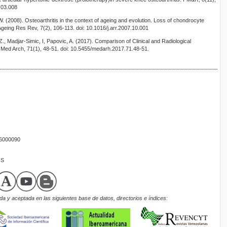
.03.008
. (2008). Osteoarthritis in the context of ageing and evolution. Loss of chondrocyte
 Ageing Res Rev, 7(2), 106-113. doi: 10.1016/j.arr.2007.10.001
Z., Madjar-Simic, I, Papovic, A. (2017). Comparison of Clinical and Radiological
 Med Arch, 71(1), 48-51. doi: 10.5455/medarh.2017.71.48-51.
16000090
OS
a y aceptada en las siguientes base de datos, directorios e índices: