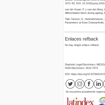
1072–82. DOI: 10.1016/j.pmrj.2016
van der Kraan, P. y van den Berg, W
differentiation block during ageing.
Talic-Tanovic, A., Hadziahmetovic, 
Parameters at Knee Osteoarthritis.
Enlaces refback
No hay ningún enlace refback.
Depósito Legal Electrónico: ME20
ISSN Electrónico: 2610-797X
DOI: https://doi.org/10.53766/GIC
Se encuentra actualmente registrad