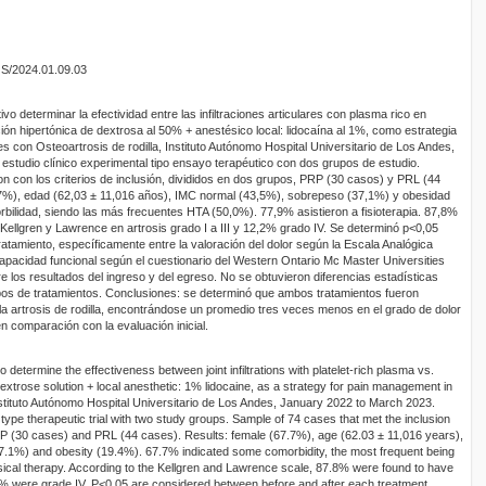
OS/2024.01.09.03
vo determinar la efectividad entre las infiltraciones articulares con plasma rico en
ión hipertónica de dextrosa al 50% + anestésico local: lidocaína al 1%, como estrategia
es con Osteoartrosis de rodilla, Instituto Autónomo Hospital Universitario de Los Andes,
studio clínico experimental tipo ensayo terapéutico con dos grupos de estudio.
 con los criterios de inclusión, divididos en dos grupos, PRP (30 casos) y PRL (44
7%), edad (62,03 ± 11,016 años), IMC normal (43,5%), sobrepeso (37,1%) y obesidad
bilidad, siendo las más frecuentes HTA (50,0%). 77,9% asistieron a fisioterapia. 87,8%
Kellgren y Lawrence en artrosis grado I a III y 12,2% grado IV. Se determinó p<0,05
atamiento, específicamente entre la valoración del dolor según la Escala Analógica
capacidad funcional según el cuestionario del Western Ontario Mc Master Universities
 los resultados del ingreso y del egreso. No se obtuvieron diferencias estadísticas
pos de tratamientos. Conclusiones: se determinó que ambos tratamientos fueron
 la artrosis de rodilla, encontrándose un promedio tres veces menos en el grado de dolor
comparación con la evaluación inicial.
 determine the effectiveness between joint infiltrations with platelet-rich plasma vs.
xtrose solution + local anesthetic: 1% lidocaine, as a strategy for pain management in
Instituto Autónomo Hospital Universitario de Los Andes, January 2022 to March 2023.
 type therapeutic trial with two study groups. Sample of 74 cases that met the inclusion
 PRP (30 cases) and PRL (44 cases). Results: female (67.7%), age (62.03 ± 11,016 years),
7.1%) and obesity (19.4%). 67.7% indicated some comorbidity, the most frequent being
cal therapy. According to the Kellgren and Lawrence scale, 87.8% were found to have
2.2% were grade IV. P<0.05 are considered between before and after each treatment,