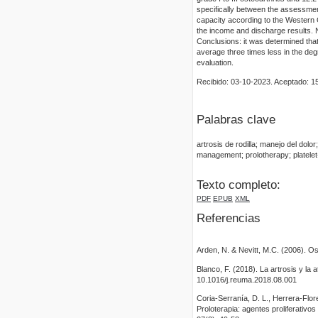
specifically between the assessment
capacity according to the Western
the income and discharge results. N
Conclusions: it was determined that
average three times less in the de
evaluation.
Recibido: 03-10-2023. Aceptado: 1
Palabras clave
artrosis de rodilla; manejo del dol
management; prolotherapy; platel
Texto completo:
PDF
EPUB
XML
Referencias
Arden, N. & Nevitt, M.C. (2006). Os
Blanco, F. (2018). La artrosis y la 
10.1016/j.reuma.2018.08.001
Coria-Serranía, D. L., Herrera-Flor
Proloterapia: agentes proliferativ