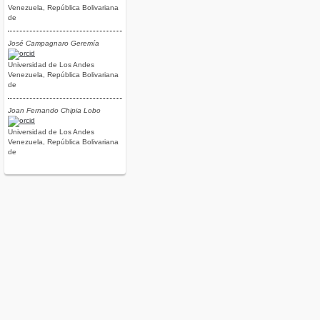
Venezuela, República Bolivariana
de
José Campagnaro Geremía
Universidad de Los Andes
Venezuela, República Bolivariana
de
Joan Fernando Chipia Lobo
Universidad de Los Andes
Venezuela, República Bolivariana
de