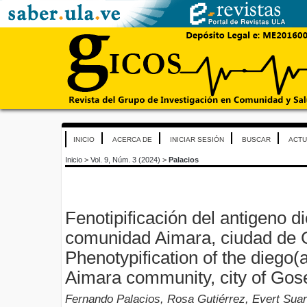
INICIO
ACERCA DE
INICIAR SESIÓN
BUSCAR
ACTU
Inicio
>
Vol. 9, Núm. 3 (2024)
>
Palacios
Fenotipificación del antigeno d
comunidad Aimara, ciudad de 
Phenotypification of the diego(a
Aimara community, city of Gos
Fernando Palacios, Rosa Gutiérrez, Evert Suar