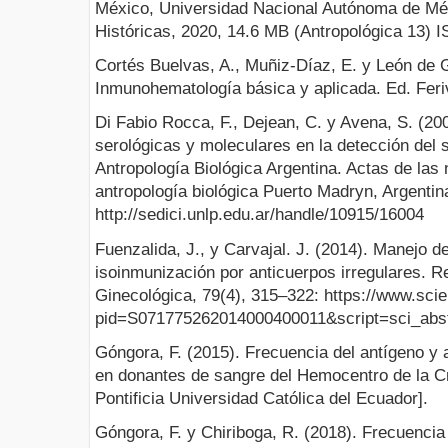
México, Universidad Nacional Autónoma de Méxi
Históricas, 2020, 14.6 MB (Antropológica 13) 
Cortés Buelvas, A., Muñiz-Díaz, E. y León de 
Inmunohematología básica y aplicada. Ed. Feri
Di Fabio Rocca, F., Dejean, C. y Avena, S. (2
serológicas y moleculares en la detección del 
Antropología Biológica Argentina. Actas de las
antropología biológica Puerto Madryn, Argentin
http://sedici.unlp.edu.ar/handle/10915/16004
Fuenzalida, J., y Carvajal. J. (2014). Manejo 
isoinmunización por anticuerpos irregulares. Re
Ginecológica, 79(4), 315–322: https://www.sciel
pid=S071775262014000400011&script=sci_abst
Góngora, F. (2015). Frecuencia del antígeno y 
en donantes de sangre del Hemocentro de la Cr
Pontificia Universidad Católica del Ecuador].
Góngora, F. y Chiriboga, R. (2018). Frecuencia