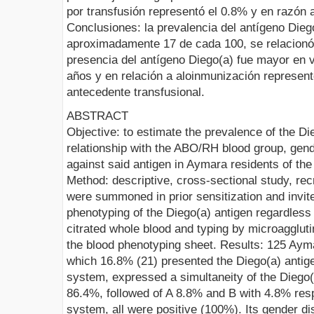
por transfusión representó el 0.8% y en razón a
Conclusiones: la prevalencia del antígeno Dieg
aproximadamente 17 de cada 100, se relacionó 
presencia del antígeno Diego(a) fue mayor en
años y en relación a aloinmunización represen
antecedente transfusional.
ABSTRACT
Objective: to estimate the prevalence of the Di
relationship with the ABO/RH blood group, gen
against said antigen in Aymara residents of the
Method: descriptive, cross-sectional study, re
were summoned in prior sensitization and invited
phenotyping of the Diego(a) antigen regardless
citrated whole blood and typing by microaggluti
the blood phenotyping sheet. Results: 125 Ayma
which 16.8% (21) presented the Diego(a) antige
system, expressed a simultaneity of the Diego(
86.4%, followed of A 8.8% and B with 4.8% resp
system, all were positive (100%). Its gender di