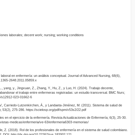
iones laborales; decent work; nursing; working conditions
 laboral en enfermería: un análisis conceptual. Journal of Advanced Nursing, 68(6),
/j.1365-2648.2011.05859.x
L., yang, y., Jingxuan, Z., Zhang, Y., Hu, Z., y Luo, H. (2024). Trabajo decente,
abandonar el trabajo entre enfermeras registradas: un estudio transversal. BMC Nurs;
186/s12912-023-01662-6
 V., Carriedo-Lutzenkirchen, Á., y Landaeta-Jiménez, M. (2011). Sistema de salud de
; 53(2), 275-286. https://scielosp.org/pdf/spm/v53s2/22.pdf
les en el ejercicio de la enfermería. Revista Actualizaciones de Enfermería; 6(3), 25-30.
evistas-medicas/enfermeria/ve-63/enfermeria6303-memorias/
e, Z. (2018). Rol de los profesionales de enfermería en el sistema de salud colombiano.
2. DOI: http://dx.doi.org/10.22267/rus.182002.121