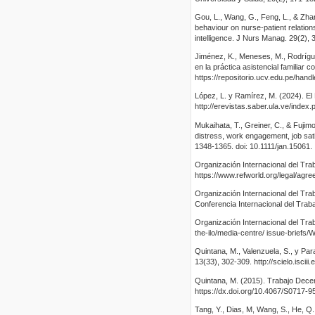
Gou, L., Wang, G., Feng, L., & Zhang
behaviour on nurse-patient relation
intelligence. J Nurs Manag. 29(2), 
Jiménez, K., Meneses, M., Rodríguez
en la práctica asistencial familiar
https://repositorio.ucv.edu.pe/han
López, L. y Ramírez, M. (2024). E
http://erevistas.saber.ula.ve/inde
Mukaihata, T., Greiner, C., & Fujimo
distress, work engagement, job sat
1348-1365. doi: 10.1111/jan.15061.
Organización Internacional del Trab
https://www.refworld.org/legal/agr
Organización Internacional del Trab
Conferencia Internacional del Trabaj
Organización Internacional del Traba
the-ilo/media-centre/ issue-brief
Quintana, M., Valenzuela, S., y Par
13(33), 302-309. http://scielo.isc
Quintana, M. (2015). Trabajo Decen
https://dx.doi.org/10.4067/S0717
Tang, Y., Dias, M, Wang, S., He, Q.