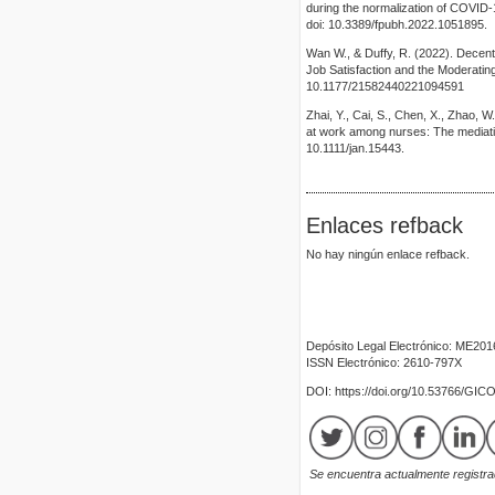
during the normalization of COVID-
doi: 10.3389/fpubh.2022.1051895.
Wan W., & Duffy, R. (2022). Decen
Job Satisfaction and the Moderat
10.1177/21582440221094591
Zhai, Y., Cai, S., Chen, X., Zhao, W
at work among nurses: The mediati
10.1111/jan.15443.
Enlaces refback
No hay ningún enlace refback.
Depósito Legal Electrónico: ME20
ISSN Electrónico: 2610-797X
DOI: https://doi.org/10.53766/GIC
Se encuentra actualmente registrad