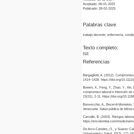
Aceptado: 06-01-2025
Publicado: 28-02-2025
Palabras clave
trabajo decente; enfermería; condic
Texto completo:
PDF
Referencias
Bargagliotti, A. (2012). Compromiso
1414–1428. https://doi.org/10.1111
Bowen, X., Feng, Y., Zhao, Y., Xin, 
compromiso laboral e intención de 
23(31), 2-11. https://doi.org/10.1
Bonvecchio, A., Becerril-Montekio,
Venezuela. Salud pública de México
Carvallo, B. (2003). Riesgos labora
https://encolombia.com/medicina/r
De Arco-Canoles, O., y Suarez-Call
Universidad y Salud, 20(2), 171-18