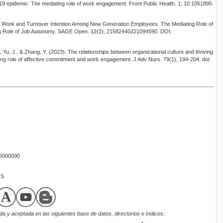
19 epidemic: The mediating role of work engagement. Front Public Health. 1; 10:1051895.
t Work and Turnover Intention Among New Generation Employees: The Mediating Role of
ing Role of Job Autonomy. SAGE Open. 12(2), 21582440221094590. DOI:
., Yu, J., & Zhang, Y. (2023). The relationships between organizational culture and thriving
ng role of affective commitment and work engagement. J Adv Nurs. 79(1), 194-204. doi:
16000090
OS
a y aceptada en las siguientes base de datos, directorios e índices: