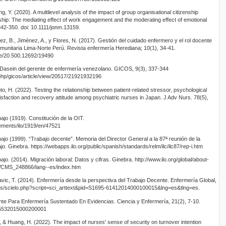
, Y. (2020). A multilevel analysis of the impact of group organisational citizenship
ship: The mediating effect of work engagement and the moderating effect of emotional
342-350. doi: 10.1111/jonm.13159.
, B., Jiménez, A., y Flores, N. (2017). Gestión del cuidado enfermero y el rol docente
 comunitaria Lima-Norte Perú. Revista enfermería Herediana; 10(1), 34-41.
dle/20.500.12692/19490
l Dasein del gerente de enfermería venezolano. GICOS, 9(3), 337-344
x.php/gicos/article/view/20517/21921932196
to, H. (2022). Testing the relationship between patient-related stressor, psychological
isfaction and recovery attitude among psychiatric nurses in Japan. J Adv Nurs. 78(5),
ajo (1919). Constitución de la OIT.
eements/ilo/1919/en/47521
ajo (1999). “Trabajo decente”. Memoria del Director General a la 87ª reunión de la
o. Ginebra. https://webapps.ilo.org/public/spanish/standards/relm/ilc/ilc87/rep-i.htm
jo. (2014). Migración laboral: Datos y cifras. Ginebra. http://www.ilo.org/global/about-
s/WCMS_248866/lang--es/index.htm
avic, T. (2014). Enfermería desde la perspectiva del Trabajo Decente. Enfermería Global,
iii.es/scielo.php?script=sci_arttext&pid=S1695-61412014000100015&lng=es&tlng=es.
te Para Enfermería Sustentado En Evidencias. Ciencia y Enfermería, 21(2), 7-10.
-95532015000200001
, & Huang, H. (2022). The impact of nurses' sense of security on turnover intention