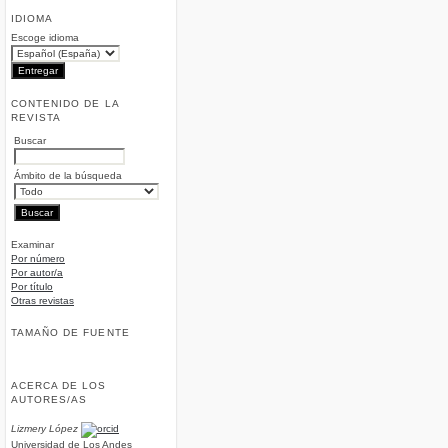
IDIOMA
Escoge idioma
CONTENIDO DE LA
REVISTA
Buscar
Ámbito de la búsqueda
Examinar
Por número
Por autor/a
Por título
Otras revistas
TAMAÑO DE FUENTE
ACERCA DE LOS
AUTORES/AS
Lizmery López
Universidad de Los Andes