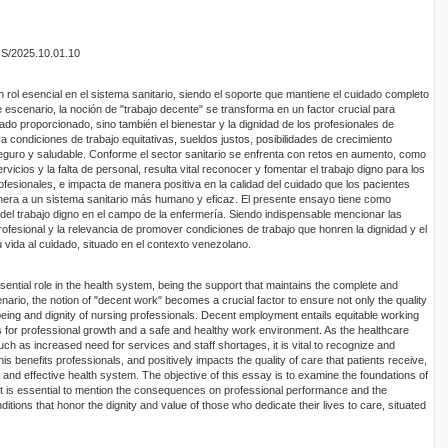
OS/2025.10.01.10
 rol esencial en el sistema sanitario, siendo el soporte que mantiene el cuidado completo
escenario, la noción de "trabajo decente" se transforma en un factor crucial para
dado proporcionado, sino también el bienestar y la dignidad de los profesionales de
a condiciones de trabajo equitativas, sueldos justos, posibilidades de crecimiento
seguro y saludable. Conforme el sector sanitario se enfrenta con retos en aumento, como
vicios y la falta de personal, resulta vital reconocer y fomentar el trabajo digno para los
fesionales, e impacta de manera positiva en la calidad del cuidado que los pacientes
nera a un sistema sanitario más humano y eficaz. El presente ensayo tiene como
del trabajo digno en el campo de la enfermería. Siendo indispensable mencionar las
esional y la relevancia de promover condiciones de trabajo que honren la dignidad y el
 vida al cuidado, situado en el contexto venezolano.
ential role in the health system, being the support that maintains the complete and
nario, the notion of "decent work" becomes a crucial factor to ensure not only the quality
-being and dignity of nursing professionals. Decent employment entails equitable working
es for professional growth and a safe and healthy work environment. As the healthcare
ch as increased need for services and staff shortages, it is vital to recognize and
 benefits professionals, and positively impacts the quality of care that patients receive,
and effective health system. The objective of this essay is to examine the foundations of
. It is essential to mention the consequences on professional performance and the
tions that honor the dignity and value of those who dedicate their lives to care, situated