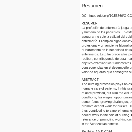
Resumen
DOI: https://doi.org/10.53766/GIC
RESUMEN
La profesión de enfermería juega un
y humano de los pacientes. En este 
asegurar no solo la calidad del cui
enfermería. El empleo digno conllev
profesional y un ambiente laboral 
el incremento en la necesidad de ser
enfermeros. Esto favorece a los pro
reciben, contribuyendo de esta ma
objetivo examinar los fundamentos 
consecuencias en el desempeño prof
valor de aquellos que consagran su
ABSTRACT
The nursing profession plays an ess
humane care of patients. In this sce
of care provided, but also the well
conditions, fair wages, opportuniti
sector faces growing challenges, su
promote decent work for nurses. This
thus contributing to a more humane 
decent work in the field of nursing
relevance of promoting working condi
in the Venezuelan context.
Recibido: 15-11-2024