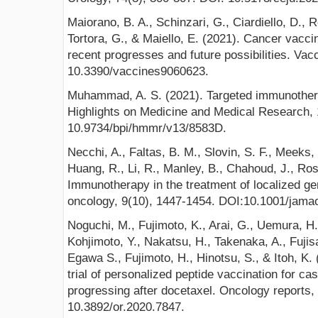
Maiorano, B. A., Schinzari, G., Ciardiello, D., 
Tortora, G., & Maiello, E. (2021). Cancer vacci
recent progresses and future possibilities. Vac
10.3390/vaccines9060623.
Muhammad, A. S. (2021). Targeted immunothera
Highlights on Medicine and Medical Research, 
10.9734/bpi/hmmr/v13/8583D.
Necchi, A., Faltas, B. M., Slovin, S. F., Meeks, 
Huang, R., Li, R., Manley, B., Chahoud, J., Ros
Immunotherapy in the treatment of localized g
oncology, 9(10), 1447-1454. DOI:10.1001/jama
Noguchi, M., Fujimoto, K., Arai, G., Uemura, H
Kohjimoto, Y., Nakatsu, H., Takenaka, A., Fujis
Egawa S., Fujimoto, H., Hinotsu, S., & Itoh, K.
trial of personalized peptide vaccination for ca
progressing after docetaxel. Oncology reports,
10.3892/or.2020.7847.