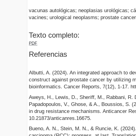
vacunas autológicas; neoplasias urológicas; cá
vacines; urological neoplasms; prostate cancer
Texto completo:
PDF
Referencias
Albutti, A. (2024). An integrated approach to d
construct against prostate cancer by utilizing 
bioinformatics. Cancer Reports, 7(12), 1-17. ht
Aweys, H., Lewis, D., Sheriff, M., Rabbani, R. 
Papadopoulos, V., Ghose, & A., Boussios, S. (2
in drug resistance mechanisms. Anticancer Re
10.21873/anticanres.16675.
Bueno, A. N., Stein, M. N., & Runcie, K. (2024).
carcinoma (RCC): progress, at last. Translatio