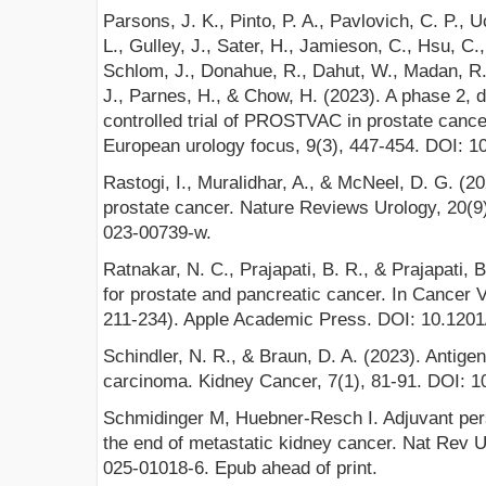
Parsons, J. K., Pinto, P. A., Pavlovich, C. P., 
L., Gulley, J., Sater, H., Jamieson, C., Hsu, C
Schlom, J., Donahue, R., Dahut, W., Madan, R.
J., Parnes, H., & Chow, H. (2023). A phase 2, 
controlled trial of PROSTVAC in prostate cancer
European urology focus, 9(3), 447-454. DOI: 1
Rastogi, I., Muralidhar, A., & McNeel, D. G. (2
prostate cancer. Nature Reviews Urology, 20(9
023-00739-w.
Ratnakar, N. C., Prajapati, B. R., & Prajapati,
for prostate and pancreatic cancer. In Cancer 
211-234). Apple Academic Press. DOI: 10.120
Schindler, N. R., & Braun, D. A. (2023). Antigeni
carcinoma. Kidney Cancer, 7(1), 81-91. DOI: 
Schmidinger M, Huebner-Resch I. Adjuvant pers
the end of metastatic kidney cancer. Nat Rev U
025-01018-6. Epub ahead of print.