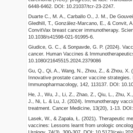
6448-6462. DOI: 10.21037/tcr-23-2247.
Duarte C., M. A., Carballo O., J. M., De Gouveia
Gledhill, T., González-Marcano, E., & Convit, A.
ConvitVax breast cancer immunotherapy. Scienti
10.1038/s41598-021-91995-6.
Giudice, G. C., & Sonpavde, G. P. (2024). Vacci
cancer. Human Vaccines & Immunotherapeutics,
10.1080/21645515.2024.2379086
Gu, Q., Qi, A., Wang, N., Zhou, Z., & Zhou, X.
Innovative prostate cancer vaccine strategies. 
Immunopharmacology, 142, 113137. DOI: 10.101
He, J., Wu, J., Li, Z., Zhao, Z., Qiu, L., Zhu, X.
J., Ni, L. & Lu, J. (2024). Immunotherapy vacci
treatment. Cancer Medicine, 13(20), 1-13. DO
Lasek, W., & Zapała, Ł. (2021). Therapeutic me
vaccines: Lessons learnt from urologic oncolog
Urology, 74(3), 300-307. DOI: 10.5173/ceju.20