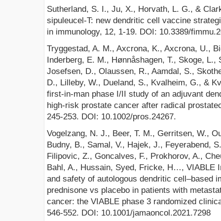
Sutherland, S. I., Ju, X., Horvath, L. G., & Cla
sipuleucel-T: new dendritic cell vaccine strateg
in immunology, 12, 1-19. DOI: 10.3389/fimmu.
Tryggestad, A. M., Axcrona, K., Axcrona, U., Bi
Inderberg, E. M., Hønnåshagen, T., Skoge, L.,
Josefsen, D., Olaussen, R., Aamdal, S., Skothe
D., Lilleby, W., Dueland, S., Kvalheim, G., & K
first‐in‐man phase I/II study of an adjuvant dend
high‐risk prostate cancer after radical prostate
245-253. DOI: 10.1002/pros.24267.
Vogelzang, N. J., Beer, T. M., Gerritsen, W., O
Budny, B., Samal, V., Hajek, J., Feyerabend, S.,
Filipovic, Z., Goncalves, F., Prokhorov, A., Ch
Bahl, A., Hussain, Syed, Fricke, H…, VIABLE In
and safety of autologous dendritic cell–based 
prednisone vs placebo in patients with metastat
cancer: the VIABLE phase 3 randomized clinical
546-552. DOI: 10.1001/jamaoncol.2021.7298