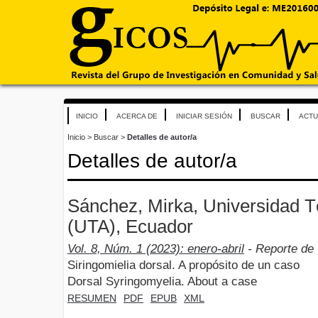
INICIO
ACERCA DE
INICIAR SESIÓN
BUSCAR
ACTU
Inicio
>
Buscar
>
Detalles de autor/a
Detalles de autor/a
Sánchez, Mirka, Universidad 
(UTA), Ecuador
Vol. 8, Núm. 1 (2023): enero-abril
- Reporte de
Siringomielia dorsal. A propósito de un caso
Dorsal Syringomyelia. About a case
RESUMEN
PDF
EPUB
XML