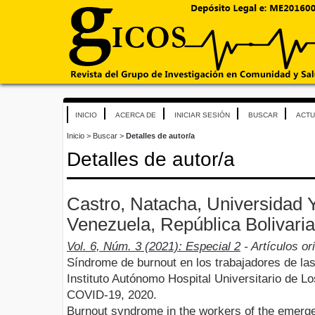
INICIO
ACERCA DE
INICIAR SESIÓN
BUSCAR
ACTU
Inicio
>
Buscar
>
Detalles de autor/a
Detalles de autor/a
Castro, Natacha, Universidad
Venezuela, República Bolivari
Vol. 6, Núm. 3 (2021): Especial 2
- Artículos or
Síndrome de burnout en los trabajadores de la
Instituto Autónomo Hospital Universitario de L
COVID-19, 2020.
Burnout syndrome in the workers of the emer