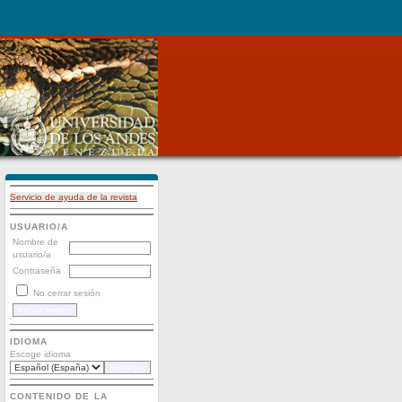
Servicio de ayuda de la revista
USUARIO/A
Nombre de
usuario/a
Contraseña
No cerrar sesión
IDIOMA
Escoge idioma
CONTENIDO DE LA