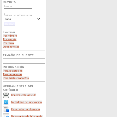
REVISTA
Buscar
Ámbito de la búsqueda
Examinar
Por número
Por autor/a
Por título
Otras revistas
TAMAÑO DE FUENTE
INFORMACIÓN
Para lectores/as
Para autores/as
Para bibliotecarios/as
HERRAMIENTAS DEL
ARTÍCULO
Imprima este artículo
Metadatos de indexación
Cómo citar un elemento
Referencias de búsqueda