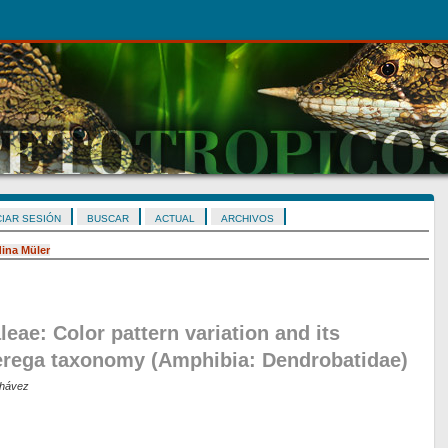
CIAR SESIÓN
BUSCAR
ACTUAL
ARCHIVOS
ina Müler
eae: Color pattern variation and its
erega taxonomy (Amphibia: Dendrobatidae)
Chávez