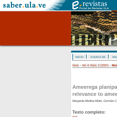
INICIO
ACERCA DE
INI
Inicio
>
Vol. 4, Núm. 2 (2007)
>
Med
Ameerega planipal
relevance to ame
Margarita Medina Müler, Germán 
Texto completo: