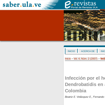
INICIO
ACERCA DE
INI
Inicio
>
Vol. 4, Núm. 2 (2007)
>
Vel
Infección por el 
Dendrobatidis en 
Colombia
Beatriz E. Velásquez E., Fernando 