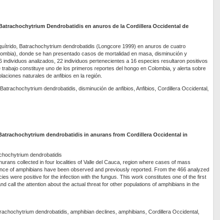
 Batrachochytrium Dendrobatidis en anuros de la Cordillera Occidental de
quítrido, Batrachochytrium dendrobatidis (Longcore 1999) en anuros de cuatro
olombia), donde se han presentado casos de mortalidad en masa, disminución y
6 individuos analizados, 22 individuos pertenecientes a 16 especies resultaron positivos
e trabajo constituye uno de los primeros reportes del hongo en Colombia, y alerta sobre
aciones naturales de anfibios en la región.
 Batrachochytrium dendrobatidis, disminución de anfibios, Anfibios, Cordillera Occidental,
 Batrachochytrium dendrobatidis in anurans from Cordillera Occidental in
achochytrium dendrobatidis
rans collected in four localities of Valle del Cauca, region where cases of mass
ance of amphibians have been observed and previously reported. From the 466 analyzed
cies were positive for the infection with the fungus. This work constitutes one of the first
nd call the attention about the actual threat for other populations of amphibians in the
rachochytrium dendrobatidis, amphibian declines, amphibians, Cordillera Occidental,