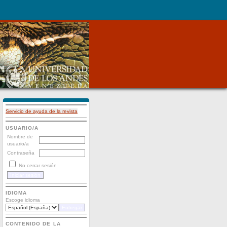
Servicio de ayuda de la revista
USUARIO/A
Nombre de
usuario/a
Contraseña
No cerrar sesión
IDIOMA
Escoge idioma
CONTENIDO DE LA