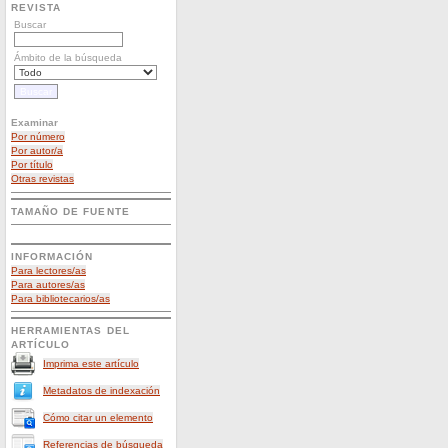
REVISTA
Buscar
Ámbito de la búsqueda
Examinar
Por número
Por autor/a
Por título
Otras revistas
TAMAÑO DE FUENTE
INFORMACIÓN
Para lectores/as
Para autores/as
Para bibliotecarios/as
HERRAMIENTAS DEL
ARTÍCULO
Imprima este artículo
Metadatos de indexación
Cómo citar un elemento
Referencias de búsqueda