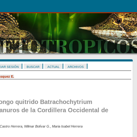
CIAR SESIÓN
BUSCAR
ACTUAL
ARCHIVOS
ásquez E.
hongo quitrido Batrachochytrium
anuros de la Cordillera Occidental de
Castro Herrera, Wilmar Bolívar G., Maria Isabel Herrera