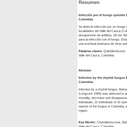
Resumen
Infección por el hongo quitrido
Colombia
Se detectó infección por un hongo 
localidades del Valle del Cauca (C
desaparición de anfibios. De los 46
para la infección con el hongo. Est
una eventual amenaza de otras pobl
Palabras claves:
Quitridiomicosis,
Valle del Cauca, Colombia
Abstract
Infection by the chytrid fungus
Colombia
Infection by a chytrid fungus, Batr
(Longcore 1999) was detected in anu
mortality, decrease and disappear
individuals, 22 individuals of 16 spe
reports of the fungus in Colombia, a
region.
Key Words:
Chytridiomycosis, Bat
Valle del Cauca, Colombia.