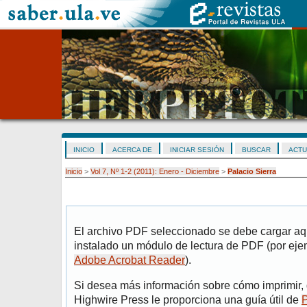
INICIO
ACERCA DE
INICIAR SESIÓN
BUSCAR
ACTU
Inicio
>
Vol 7, Nº 1-2 (2011): Enero - Diciembre
>
Palacio Sierra
El archivo PDF seleccionado se debe cargar aqu
instalado un módulo de lectura de PDF (por eje
Adobe Acrobat Reader
).
Si desea más información sobre cómo imprimir, 
Highwire Press le proporciona una guía útil de
P