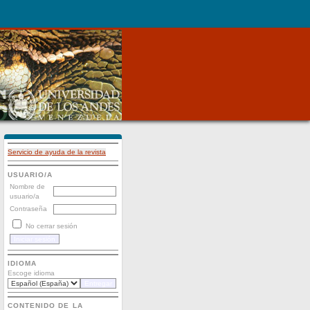
Servicio de ayuda de la revista
USUARIO/A
Nombre de
usuario/a
Contraseña
No cerrar sesión
IDIOMA
Escoge idioma
CONTENIDO DE LA