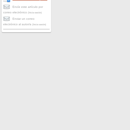
Envíe este artículo por
correo electrónico
(Inicie sesión)
Enviar un correo
electrónico al autor/a
(Inicie sesión)