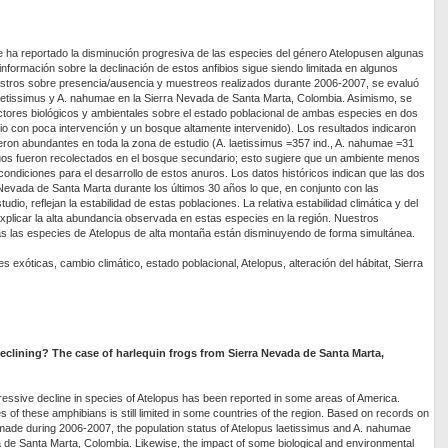
 ha reportado la disminución progresiva de las especies del género Atelopusen algunas
nformación sobre la declinación de estos anfibios sigue siendo limitada en algunos
gistros sobre presencia/ausencia y muestreos realizados durante 2006-2007, se evaluó
laetissimus y A. nahumae en la Sierra Nevada de Santa Marta, Colombia. Asimismo, se
ctores biológicos y ambientales sobre el estado poblacional de ambas especies en dos
io con poca intervención y un bosque altamente intervenido). Los resultados indicaron
eron abundantes en toda la zona de estudio (A. laetissimus =357 ind., A. nahumae =31
iduos fueron recolectados en el bosque secundario; esto sugiere que un ambiente menos
ndiciones para el desarrollo de estos anuros. Los datos históricos indican que las dos
 Nevada de Santa Marta durante los últimos 30 años lo que, en conjunto con las
io, reflejan la estabilidad de estas poblaciones. La relativa estabilidad climática y del
explicar la alta abundancia observada en estas especies en la región. Nuestros
s las especies de Atelopus de alta montaña están disminuyendo de forma simultánea.
 exóticas, cambio climático, estado poblacional, Atelopus, alteración del hábitat, Sierra
eclining? The case of harlequin frogs from Sierra Nevada de Santa Marta,
ressive decline in species of Atelopus has been reported in some areas of America.
s of these amphibians is still limited in some countries of the region. Based on records on
de during 2006-2007, the population status of Atelopus laetissimus and A. nahumae
 de Santa Marta, Colombia. Likewise, the impact of some biological and environmental