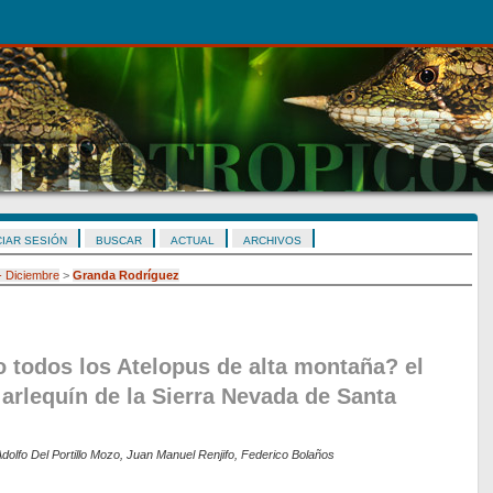
CIAR SESIÓN
BUSCAR
ACTUAL
ARCHIVOS
 - Diciembre
>
Granda Rodríguez
 todos los Atelopus de alta montaña? el
 arlequín de la Sierra Nevada de Santa
olfo Del Portillo Mozo, Juan Manuel Renjifo, Federico Bolaños