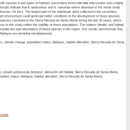
oth species in two types of habitats (secondary forest with little intervention and a highly
Results indicate that A. laetissimus and A. nahumae where abundant in the whole study
ahumae =31 ind.). The largest part of the individuals were collected in the secondary
fied environment could generate better conditions to the development of these anurans.
wo species coexisted in the Sierra Nevada de Santa Marta during the last 30 years, which,
s in this study reflect the stability of these populations. The relative climatic and habitat
d explain the high abundance of these species in the region. Our results demonstrate that
 Atelopus are declining simultaneously.
s, climate change, population status, Atelopus, habitat alteration, Sierra Nevada de Santa
; estado poblacional; Atelopus; alteración del hábitat; Sierra Nevada de Santa Marta;
ulation status; Atelopus; habitat alteration; Sierra Nevada de Santa Marta
t.com/