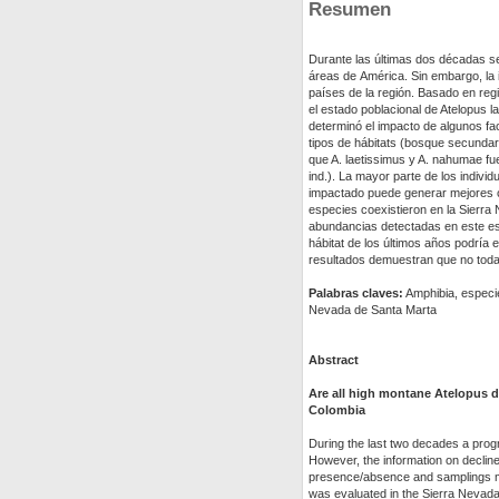
Resumen
Durante las últimas dos décadas se
áreas de América. Sin embargo, la i
países de la región. Basado en re
el estado poblacional de Atelopus 
determinó el impacto de algunos fa
tipos de hábitats (bosque secundar
que A. laetissimus y A. nahumae fu
ind.). La mayor parte de los indiv
impactado puede generar mejores co
especies coexistieron en la Sierra
abundancias detectadas en este estud
hábitat de los últimos años podría 
resultados demuestran que no toda
Palabras claves:
Amphibia, especies
Nevada de Santa Marta
Abstract
Are all high montane Atelopus d
Colombia
During the last two decades a prog
However, the information on decline
presence/absence and samplings ma
was evaluated in the Sierra Nevada