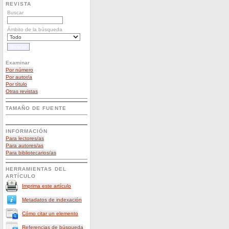
REVISTA
Buscar
Ámbito de la búsqueda
Examinar
Por número
Por autor/a
Por título
Otras revistas
TAMAÑO DE FUENTE
INFORMACIÓN
Para lectores/as
Para autores/as
Para bibliotecarios/as
HERRAMIENTAS DEL
ARTÍCULO
Imprima este artículo
Metadatos de indexación
Cómo citar un elemento
Referencias de búsqueda