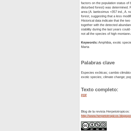
factors on the population status of b
disturbed forest) was determined. 
area (A. laetissimus =357 ind., A. n
forest, suggesting that a less modi
Historical data indicate that the t
together with the detected abundance
stability during the last years coul
not all the species of high montane
Keywords:
Amphibia, exotic specie
Marta
Palabras clave
Especies exóticas; cambio climático
exotic species; climate change; pop
Texto completo:
PDF
Blog de la revista Herpetotropicos:
http://www.herpetotropicos.blogspo