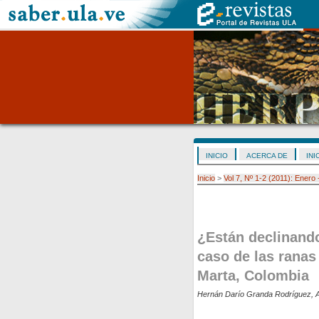
INICIO
ACERCA DE
INI
Inicio
>
Vol 7, Nº 1-2 (2011): Enero
¿Están declinando
caso de las ranas
Marta, Colombia
Hernán Darío Granda Rodríguez, Ad