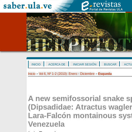
INICIO
ACERCA DE
INICIAR SESIÓN
BUSCAR
ACTU
Inicio
>
Vol 6, Nº 1-2 (2010): Enero - Diciembre
>
Esqueda
A new semifossorial snake s
(Dipsadidae: Atractus wagler
Lara-Falcón montainous sys
Venezuela