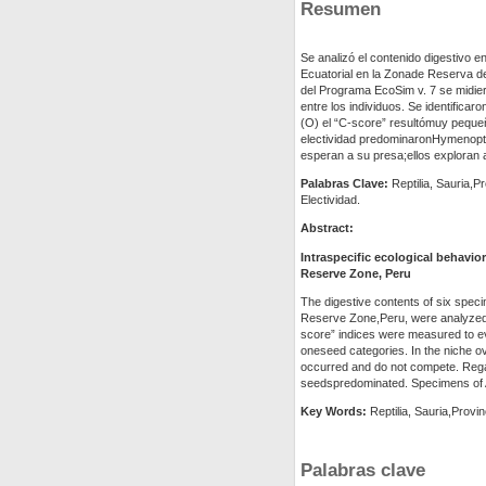
Resumen
Se analizó el contenido digestivo 
Ecuatorial en la Zonade Reserva d
del Programa EcoSim v. 7 se midier
entre los individuos. Se identifica
(O) el “C-score” resultómuy pequeñ
electividad predominaronHymenopt
esperan a su presa;ellos exploran 
Palabras Clave:
Reptilia, Sauria,P
Electividad.
Abstract:
Intraspecific ecological behav
Reserve Zone, Peru
The digestive contents of six spec
Reserve Zone,Peru, were analyzed.
score” indices were measured to e
oneseed categories. In the niche o
occurred and do not compete. Rega
seedspredominated. Specimens of A. 
Key Words:
Reptilia, Sauria,Provi
Palabras clave