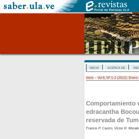
INICIO
ACERCA DE
INI
Inicio
>
Vol 8, Nº 1-2 (2012): Enero
Comportamiento e
edracantha Bocour
reservada de Tum
Francis P. Castro, Víctor R. Moral