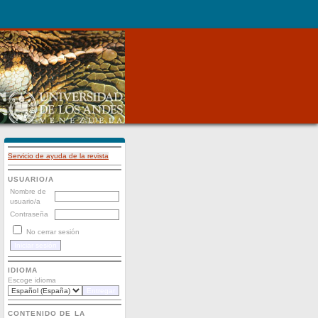
Servicio de ayuda de la revista
USUARIO/A
Nombre de
usuario/a
Contraseña
No cerrar sesión
IDIOMA
Escoge idioma
CONTENIDO DE LA