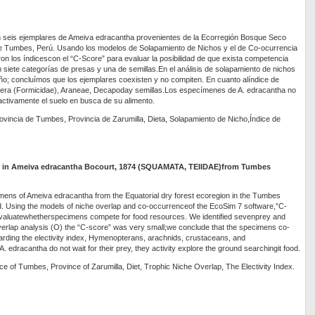
en seis ejemplares de Ameiva edracantha provenientes de la Ecorregión Bosque Seco
e Tumbes, Perú. Usando los modelos de Solapamiento de Nichos y el de Co-ocurrencia
on los índicescon el “C-Score” para evaluar la posibilidad de que exista competencia
ron siete categorías de presas y una de semillas.En el análisis de solapamiento de nichos
o; concluímos que los ejemplares coexisten y no compiten. En cuanto alíndice de
era (Formicidae), Araneae, Decapoday semillas.Los especímenes de A. edracantha no
activamente el suelo en busca de su alimento.
rovincia de Tumbes, Provincia de Zarumilla, Dieta, Solapamiento de Nicho,Índice de
ior in Ameiva edracantha Bocourt, 1874 (SQUAMATA, TEIIDAE)from Tumbes
imens of Ameiva edracantha from the Equatorial dry forest ecoregion in the Tumbes
 Using the models of niche overlap and co-occurrenceof the EcoSim 7 software,”C-
valuatewhetherspecimens compete for food resources. We identified sevenprey and
verlap analysis (O) the “C-score” was very small;we conclude that the specimens co-
rding the electivity index, Hymenopterans, arachnids, crustaceans, and
edracantha do not wait for their prey, they activity explore the ground searchingit food.
nce of Tumbes, Province of Zarumilla, Diet, Trophic Niche Overlap, The Electivity Index.