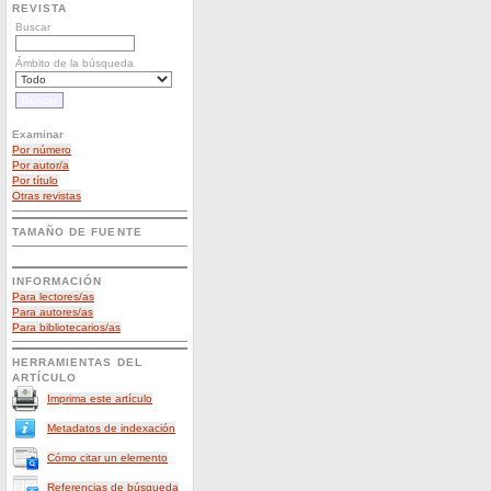
REVISTA
Buscar
Ámbito de la búsqueda
Examinar
Por número
Por autor/a
Por título
Otras revistas
TAMAÑO DE FUENTE
INFORMACIÓN
Para lectores/as
Para autores/as
Para bibliotecarios/as
HERRAMIENTAS DEL
ARTÍCULO
Imprima este artículo
Metadatos de indexación
Cómo citar un elemento
Referencias de búsqueda