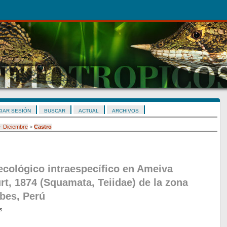
CIAR SESIÓN
BUSCAR
ACTUAL
ARCHIVOS
 - Diciembre
>
Castro
cológico intraespecífico en Ameiva
t, 1874 (Squamata, Teiidae) de la zona
bes, Perú
es