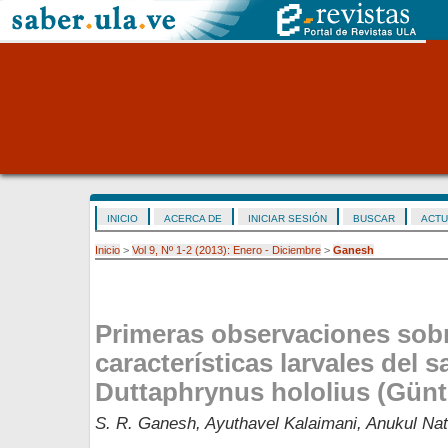
INICIO
ACERCA DE
INICIAR SESIÓN
BUSCAR
ACTU
Inicio
>
Vol 9, Nº 1-2 (2013): Enero - Diciembre
>
Ganesh
Primeras observaciones sobr
características larvales del 
Duttaphrynus hololius (Günt
S. R. Ganesh, Ayuthavel Kalaimani, Anukul Na