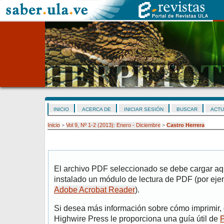
INICIO
ACERCA DE
INICIAR SESIÓN
BUSCAR
ACTU
Inicio
>
Vol 9, Nº 1-2 (2013): Enero - Diciembre
>
Castro Herrera
El archivo PDF seleccionado se debe cargar aqu
instalado un módulo de lectura de PDF (por eje
Adobe Acrobat Reader
).
Si desea más información sobre cómo imprimir, 
Highwire Press le proporciona una guía útil de
P