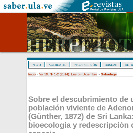
INICIO
ACERCA DE
INICIAR SESIÓN
BUSCAR
ACTU
Inicio
>
Vol 10, Nº 1-2 (2014): Enero - Diciembre
>
Gabadage
Sobre el descubrimiento de
población viviente de Aden
(Günther, 1872) de Sri Lanka:
bioecología y redescripción d