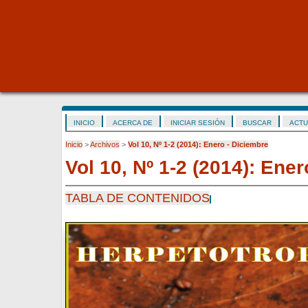
INICIO
ACERCA DE
INICIAR SESIÓN
BUSCAR
ACTU
Inicio
>
Archivos
>
Vol 10, Nº 1-2 (2014): Enero - Diciembre
Vol 10, Nº 1-2 (2014): Ene
TABLA DE CONTENIDOS