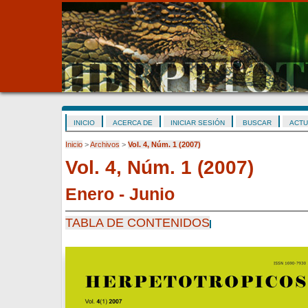
INICIO
ACERCA DE
INICIAR SESIÓN
BUSCAR
ACTU
Inicio
>
Archivos
>
Vol. 4, Núm. 1 (2007)
Vol. 4, Núm. 1 (2007)
Enero - Junio
TABLA DE CONTENIDOS