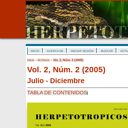
INICIO
ACERCA DE
INICIAR SESIÓN
BUSCAR
ACTU
Inicio
>
Archivos
>
Vol. 2, Núm. 2 (2005)
Vol. 2, Núm. 2 (2005)
Julio - Diciembre
TABLA DE CONTENIDOS