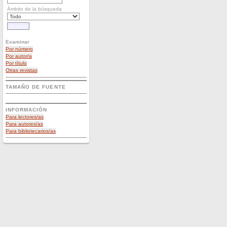
Ámbito de la búsqueda
Examinar
Por número
Por autor/a
Por título
Otras revistas
TAMAÑO DE FUENTE
INFORMACIÓN
Para lectores/as
Para autores/as
Para bibliotecarios/as