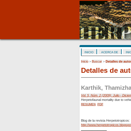
INICIO
ACERCA DE
INI
Inicio
>
Buscar
>
Detalles de auto
Detalles de aut
Karthik, Thamizha
Vol. 5, Núm. 2 (2009): Julio - Dicie
Herpetofaunal mortality due to vehic
RESUMEN
PDF
Blog de la revista Herpetotropicos:
http://www.herpetotropicos.blogspo