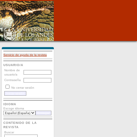
Servicio de ayuda de la revista
USUARIO/A
Nombre de
usuario/a
Contraseña
No cerrar sesión
IDIOMA
Escoge idioma
CONTENIDO DE LA
REVISTA
Buscar