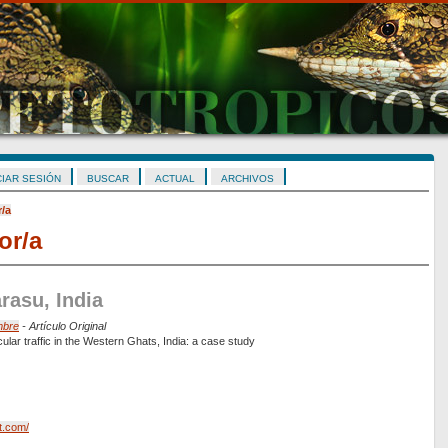
CIAR SESIÓN
BUSCAR
ACTUAL
ARCHIVOS
r/a
or/a
rasu, India
mbre
- Artículo Original
ular traffic in the Western Ghats, India: a case study
t.com/