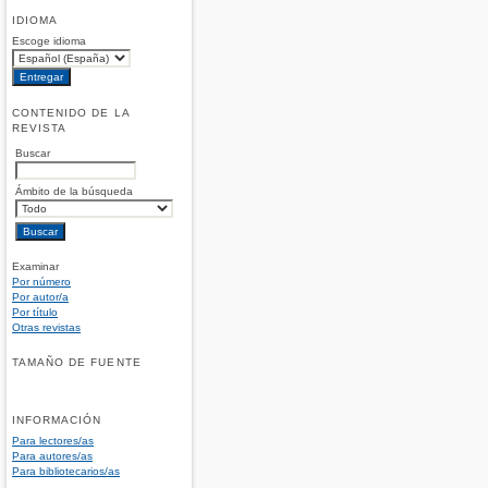
IDIOMA
Escoge idioma
CONTENIDO DE LA
REVISTA
Buscar
Ámbito de la búsqueda
Examinar
Por número
Por autor/a
Por título
Otras revistas
TAMAÑO DE FUENTE
INFORMACIÓN
Para lectores/as
Para autores/as
Para bibliotecarios/as