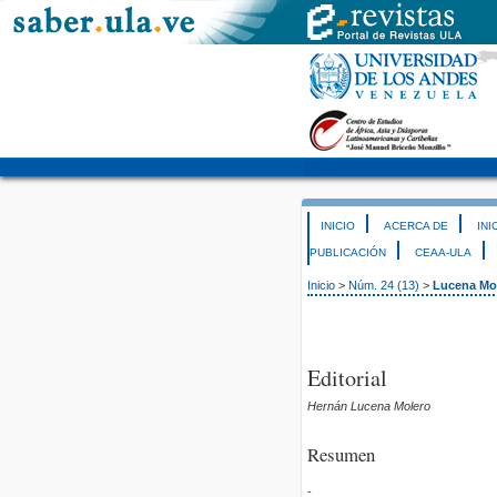
INICIO
ACERCA DE
INI
PUBLICACIÓN
CEAA-ULA
Inicio
>
Núm. 24 (13)
>
Lucena Mo
Editorial
Hernán Lucena Molero
Resumen
-