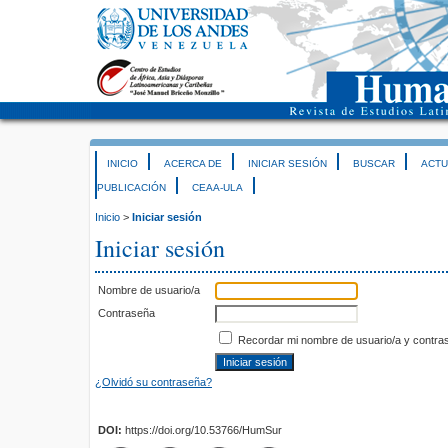
INICIO
ACERCA DE
INICIAR SESIÓN
BUSCAR
ACTU
PUBLICACIÓN
CEAA-ULA
Inicio
>
Iniciar sesión
Iniciar sesión
Nombre de usuario/a
Contraseña
Recordar mi nombre de usuario/a y contra
¿Olvidó su contraseña?
DOI:
https://doi.org/10.53766/HumSur