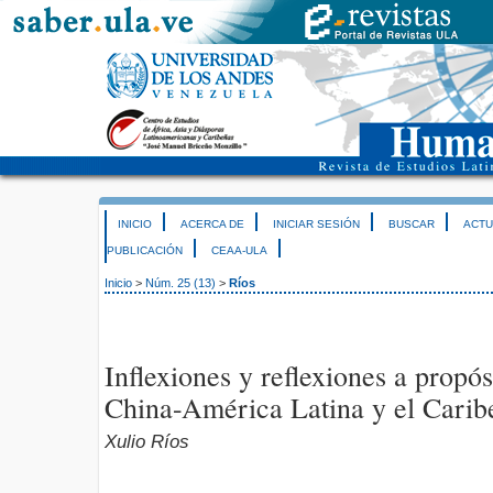
INICIO
ACERCA DE
INICIAR SESIÓN
BUSCAR
ACTU
PUBLICACIÓN
CEAA-ULA
Inicio
>
Núm. 25 (13)
>
Ríos
Inflexiones y reflexiones a propós
China-América Latina y el Carib
Xulio Ríos