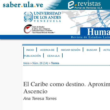
INICIO
ACERCA DE
INICIAR SESIÓN
BUSCAR
ACTU
PUBLICACIÓN
CEAA-ULA
Inicio
>
Núm. 26 (14)
>
Torres
El Caribe como destino. Aproxim
Ascencio
Ana Teresa Torres