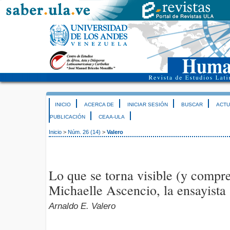
INICIO
ACERCA DE
INICIAR SESIÓN
BUSCAR
ACTU
PUBLICACIÓN
CEAA-ULA
Inicio
>
Núm. 26 (14)
>
Valero
Lo que se torna visible (y compre
Michaelle Ascencio, la ensayista
Arnaldo E. Valero