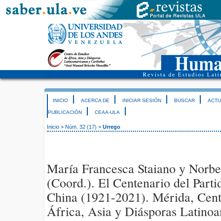
INICIO
ACERCA DE
INICIAR SESIÓN
BUSCAR
ACTU
PUBLICACIÓN
CEAA-ULA
Inicio
>
Núm. 32 (17)
>
Urrego
María Francesca Staiano y Norb
(Coord.). El Centenario del Part
China (1921-2021). Mérida, Cent
África, Asia y Diásporas Latino