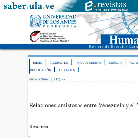
INICIO
ACERCA DE
INICIAR SESIÓN
BUSCAR
ACTU
PUBLICACIÓN
CEAA-ULA
Inicio
>
Núm. 33 (17)
>
-
Relaciones amistosas entre Venezuela y el
- -
Resumen
-