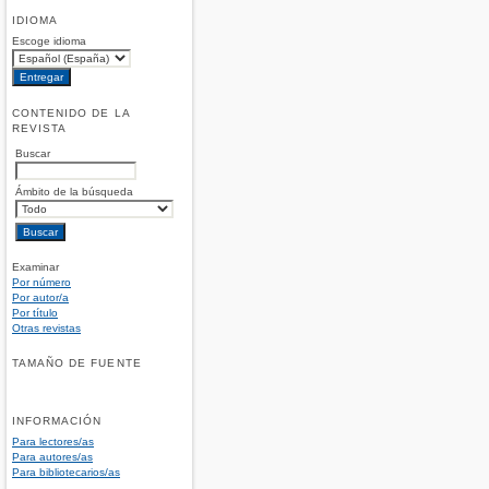
IDIOMA
Escoge idioma
CONTENIDO DE LA
REVISTA
Buscar
Ámbito de la búsqueda
Examinar
Por número
Por autor/a
Por título
Otras revistas
TAMAÑO DE FUENTE
INFORMACIÓN
Para lectores/as
Para autores/as
Para bibliotecarios/as