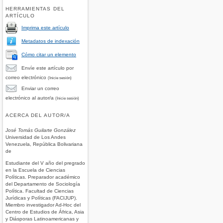
HERRAMIENTAS DEL
ARTÍCULO
Imprima este artículo
Metadatos de indexación
Cómo citar un elemento
Envíe este artículo por
correo electrónico
(Inicie sesión)
Enviar un correo
electrónico al autor/a
(Inicie sesión)
ACERCA DEL AUTOR/A
José Tomás Guilarte González
Universidad de Los Andes
Venezuela, República Bolivariana
de
Estudiante del V año del pregrado
en la Escuela de Ciencias
Políticas. Preparador académico
del Departamento de Sociología
Política. Facultad de Ciencias
Jurídicas y Políticas (FACIJUP).
Miembro investigador Ad-Hoc del
Centro de Estudios de África, Asia
y Diásporas Latinoamericanas y