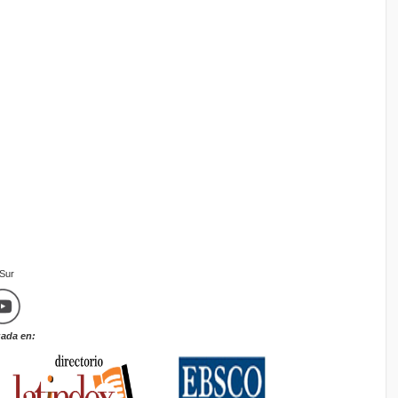
mSur
zada en: