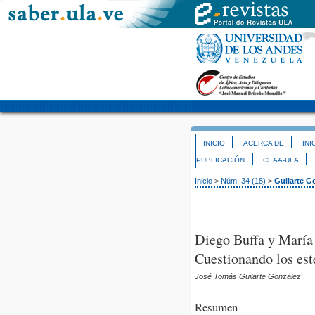
INICIO
ACERCA DE
INI
PUBLICACIÓN
CEAA-ULA
Inicio
>
Núm. 34 (18)
>
Guilarte G
Diego Buffa y Marí
Cuestionando los est
José Tomás Guilarte González
Resumen