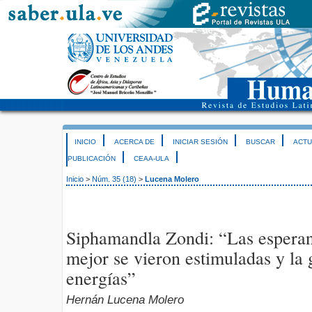
INICIO
ACERCA DE
INICIAR SESIÓN
BUSCAR
ACTU
PUBLICACIÓN
CEAA-ULA
Inicio
>
Núm. 35 (18)
>
Lucena Molero
Siphamandla Zondi: “Las esperan
mejor se vieron estimuladas y la 
energías”
Hernán Lucena Molero