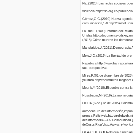
Flip.(2023).Las redes sociales pued
violencia.http://flip.org.co/publicac
Gómez,G.G.(2010).Nueva agenda y r
comunicación,1-8.http://dialnet.uni
La Rue,F.(2009).Informe del Relato
Unidas.http://documents-dds-ny.
(2018).Cómo mueren las democraci
Mansbridge,J.(2021).Democracia.A
Melo,J.O.(2019).La libertad de pre
República.http://www.banrepcultur
sus-perspectivas
Mires,F.(01 de dicuembre de 3023).El
ycultura.http://polisfmires.blogspo
Mounk,Y.(2018).El pueblo contra l
Nussbaum,M.(2019).La monarquía 
OCHA.(6 de julio de 2005).Colombia
autocensura,desinformación,impunid
prensa.Reliefweb.http://reliefweb.i
desinformaci%C3%B3nimpunidad-y
deCosta Rica".http://www.refworld.
OEA-CIDH.(s.f).Relatoria especial 