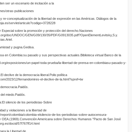
en ser un escenario de incitación a la
iones/otras-publicaciones
e-conceptualización de la libertad de expresión en las Américas. Diálogos de la
rioja.es/servlet/articulo?codigo=3728228
r Especial sobre la promoción y protección del derecho.Naciones
un.org/doc/UNDOC/GEN/G09/130/35/PDF/G0913035.pdf?OpenElementLevitsky,S.y.
as.Ariel.
mistad y pugna.Gedisa.
nsa en Colombia:su pasado y sus perspectivas actuales.Biblioteca virtual Banco de la
al.org/exposiciones/un-papel-toda-prueba/la-libertad-de-prensa-en-colombiasu-pasado-y-
 declive de la democracia liberal.Polis:política
t.com/2023/12/fernandomires-el-declive-de-la.html?spref=tw
a democracia.Paidós.
del miedo.Paidós.
:El silencio de los periodistas-Sobre
ad y violaciones a la libertad de
nt/report/colombia/colombia-elsilencio-de-los-periodistas-sobre-autocensura-
 OEA.(1969).Convención Americana sobre Derechos Humanos "Pacto de San José
org.es/docid/57f767ff14.html
para la Libertad de