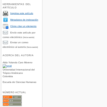
HERRAMIENTAS DEL
ARTÍCULO
Imprima este artículo
Metadatos de indexación
Cómo citar un elemento
Envíe este artículo por
correo electrónico
(Inicie sesión)
Enviar un correo
electrónico al autor/a
(Inicie sesión)
ACERCA DEL AUTOR/A
Alda Yolanda Caro Moreno
Universidad Internacional del
Trópico Américano
Colombia
Escuela de Ciencias Humanas
NÚMERO ACTUAL