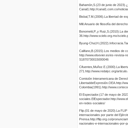
Bahamón,S.(23 de junio de 2023).
Canal1.http://canal1.com.co/notic
Bisbal,T.M.(2006).La libertad de exp
Mill.Anuario de filosofía del derech
Bonometti,P.,y Ruiz,S.(2010).La d
36.http://www.scielo.org.mx/sciel
Byung-Chul,H.(2022).Infocracia.Ta
Califano,B.(2015).Los medios de com
http://www.elsevier.es/es-revista-
S1870730015000046
Cifuentes,Muñoz.E.(2000).La libert
271.http://www.redalyc.org/articul
Comisión Interamericana de Derec
LibertaddeExpresión.OEA.http://ww
Colombia(1991).http://www.cortecons
El Espectador.(17 de mayo de 2023)
sociales.ElEspectador.http://www.el
en-redes-sociales/
Flip.(01 de mayo de 2020).La FLIP 
internacionales por parte del Ejérc
Prensa.http://flip.org.co/pronuncia
nacionales-e-internacionales-por-p