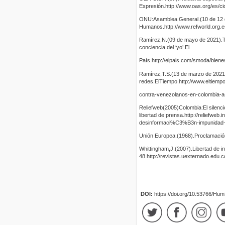
Expresión.http://www.oas.org/es/ci
ONU:Asamblea General.(10 de 12 d
Humanos.http://www.refworld.org.e
Ramírez,N.(09 de mayo de 2021).Tu
conciencia del ‘yo’.El
País.http://elpais.com/smoda/bien
Ramírez,T.S.(13 de marzo de 2021)
redes.ElTiempo.http://www.eltiempo
contra-venezolanos-en-colombia-a
Reliefweb(2005)Colombia:El silenci
libertad de prensa.http://reliefweb
desinformaci%C3%B3n-impunidad
Unión Europea.(1968).Proclamación
Whittingham,J.(2007).Libertad de 
48.http://revistas.uexternado.edu.c
DOI:
https://doi.org/10.53766/Hu