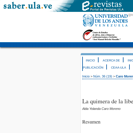
INICIO
ACERCA DE
INI
PUBLICACIÓN
CEAA-ULA
Inicio
>
Núm. 36 (19)
>
Caro More
La quimera de la lib
Alda Yolanda Caro Moreno
Resumen