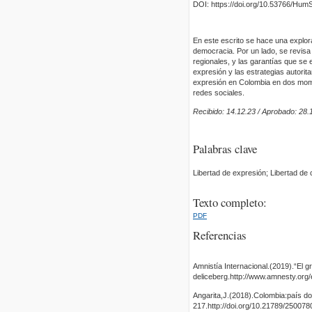
DOI: https://doi.org/10.53766/Hum
En este escrito se hace una explor
democracia. Por un lado, se revisa
regionales, y las garantías que se 
expresión y las estrategias autorit
expresión en Colombia en dos momen
redes sociales.
Recibido: 14.12.23 / Aprobado: 28.
Palabras clave
Libertad de expresión; Libertad d
Texto completo:
PDF
Referencias
Amnistía Internacional.(2019).“El 
deliceberg.http://www.amnesty.org
Angarita,J.(2018).Colombia:país do
217.http://doi.org/10.21789/250078