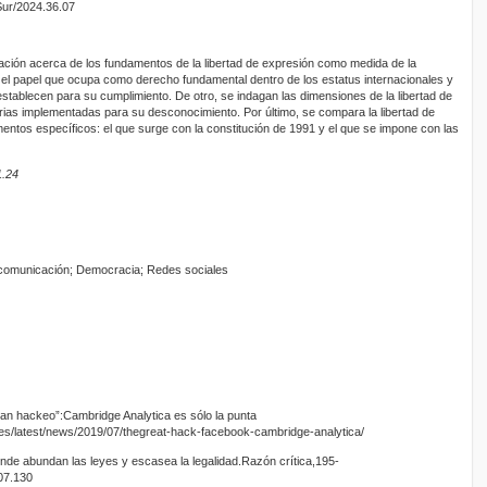
Sur/2024.36.07
ación acerca de los fundamentos de la libertad de expresión como medida de la
 el papel que ocupa como derecho fundamental dentro de los estatus internacionales y
establecen para su cumplimiento. De otro, se indagan las dimensiones de la libertad de
arias implementadas para su desconocimiento. Por último, se compara la libertad de
tos específicos: el que surge con la constitución de 1991 y el que se impone con las
1.24
e comunicación; Democracia; Redes sociales
gran hackeo”:Cambridge Analytica es sólo la punta
/es/latest/news/2019/07/thegreat-hack-facebook-cambridge-analytica/
nde abundan las leyes y escasea la legalidad.Razón crítica,195-
07.130