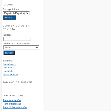
IDIOMA
Escoge idioma
CONTENIDO DE LA
REVISTA
Buscar
Ámbito de la búsqueda
Examinar
Por número
Por autor/a
Por título
Otras revistas
TAMAÑO DE FUENTE
INFORMACIÓN
Para lectores/as
Para autores/as
Para bibliotecarios/as