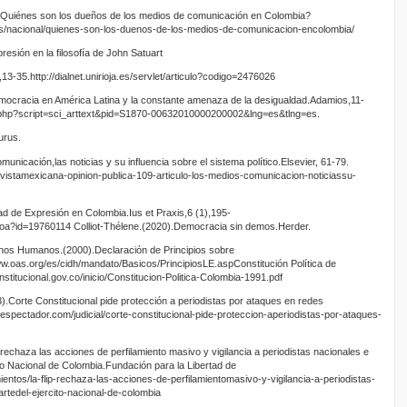
¿Quiénes son los dueños de los medios de comunicación en Colombia?
ias/nacional/quienes-son-los-duenos-de-los-medios-de-comunicacion-encolombia/
resión en la filosofía de John Satuart
o,13-35.http://dialnet.unirioja.es/servlet/articulo?codigo=2476026
emocracia en América Latina y la constante amenaza de la desigualdad.Adamios,11-
o.php?script=sci_arttext&pid=S1870-00632010000200002&lng=es&tlng=es.
urus.
unicación,las noticias y su influencia sobre el sistema político.Elsevier, 61-79.
revistamexicana-opinion-publica-109-articulo-los-medios-comunicacion-noticiassu-
ad de Expresión en Colombia.Ius et Praxis,6 (1),195-
o.oa?id=19760114 Colliot-Thélene.(2020).Democracia sin demos.Herder.
hos Humanos.(2000).Declaración de Principios sobre
w.oas.org/es/cidh/mandato/Basicos/PrincipiosLE.aspConstitución Política de
titucional.gov.co/inicio/Constitucion-Politica-Colombia-1991.pdf
.Corte Constitucional pide protección a periodistas por ataques en redes
espectador.com/judicial/corte-constitucional-pide-proteccion-aperiodistas-por-ataques-
rechaza las acciones de perfilamiento masivo y vigilancia a periodistas nacionales e
ito Nacional de Colombia.Fundación para la Libertad de
mientos/la-flip-rechaza-las-acciones-de-perfilamientomasivo-y-vigilancia-a-periodistas-
artedel-ejercito-nacional-de-colombia