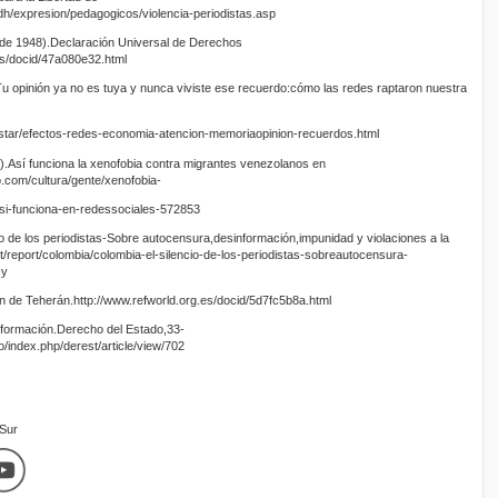
dh/expresion/pedagogicos/violencia-periodistas.asp
e 1948).Declaración Universal de Derechos
s/docid/47a080e32.html
 opinión ya no es tuya y nunca viviste ese recuerdo:cómo las redes raptaron nuestra
estar/efectos-redes-economia-atencion-memoriaopinion-recuerdos.html
.Así funciona la xenofobia contra migrantes venezolanos en
.com/cultura/gente/xenofobia-
si-funciona-en-redessociales-572853
o de los periodistas-Sobre autocensura,desinformación,impunidad y violaciones a la
.int/report/colombia/colombia-el-silencio-de-los-periodistas-sobreautocensura-
-y
 de Teherán.http://www.refworld.org.es/docid/5d7fc5b8a.html
información.Derecho del Estado,33-
o/index.php/derest/article/view/702
mSur