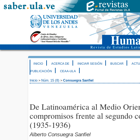
INICIO
ACERCA DE
INICIAR SESIÓN
BUSCAR
ACTU
PUBLICACIÓN
CEAA-ULA
Inicio
>
Núm. 15 (8)
>
Consuegra Sanfiel
De Latinoamérica al Medio Orien
compromisos frente al segundo con
(1935-1936)
Alberto Consuegra Sanfiel