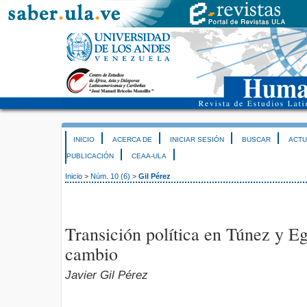
INICIO
ACERCA DE
INICIAR SESIÓN
BUSCAR
ACTU
PUBLICACIÓN
CEAA-ULA
Inicio
>
Núm. 10 (6)
>
Gil Pérez
Transición política en Túnez y Eg
cambio
Javier Gil Pérez