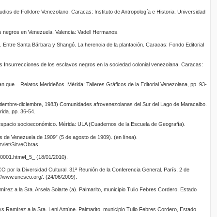
dios de Folklore Venezolano. Caracas: Instituto de Antropología e Historia. Universidad
s negros en Venezuela. Valencia: Vadell Hermanos.
 Entre Santa Bárbara y Shangó. La herencia de la plantación. Caracas: Fondo Editorial
as Insurrecciones de los esclavos negros en la sociedad colonial venezolana. Caracas:
tan que... Relatos Merideños. Mérida: Talleres Gráficos de la Editorial Venezolana, pp. 93-
ptiembre-diciembre, 1983) Comunidades afrovenezolanas del Sur del Lago de Maracaibo.
rida. pp. 36-54.
 espacio socioeconómico. Mérida: ULA (Cuadernos de la Escuela de Geografía).
s de Venezuela de 1909” (5 de agosto de 1909). (en línea).
rvlet/SirveObras
001.htm#I_5_ (18/01/2010).
 por la Diversidad Cultural. 31ª Reunión de la Conferencia General. París, 2 de
://www.unesco.org/. (24/06/2009).
írez a la Sra. Arsela Solarte (a). Palmarito, municipio Tulio Febres Cordero, Estado
nys Ramírez a la Sra. Leni Antúne. Palmarito, municipio Tulio Febres Cordero, Estado