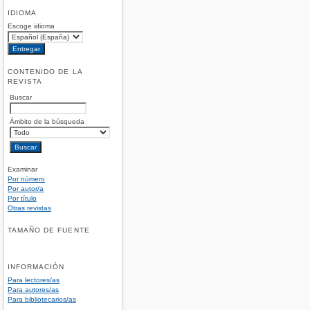
IDIOMA
Escoge idioma
CONTENIDO DE LA
REVISTA
Buscar
Ámbito de la búsqueda
Examinar
Por número
Por autor/a
Por título
Otras revistas
TAMAÑO DE FUENTE
INFORMACIÓN
Para lectores/as
Para autores/as
Para bibliotecarios/as