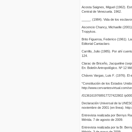
Acosta Saignes, Miguel (1962). Estu
Central de Venezuela. 1962.
_____. (1984). Vida de los esclavo
Ascencio Chancy, Michaelle (2001).
Tropykos.
Brito Figueroa, Federico (1961). L
Editorial Cantaclaro.
Carrillo, Julio (1985). Por ahí cuen
124.
Clarac de Briceño, Jacqueline (se
En: Boletín Antropológico. Nº 12 Mé
Cháves Vargas, Luis F. (1976). El
“Constitución de los Estados Unido
http://www.cervantesvirtual.com/se
/01361619768917727422802 /p0000
Declaración Universal de la UNESCO
noviembre de 2001 (en línea). http
Entrevista realizada por Bernys Ram
Mérida. 7 de agosto de 2009.
Entrevista realizada por la Br. Ber
Mérida. 3 de mayo de 2009.