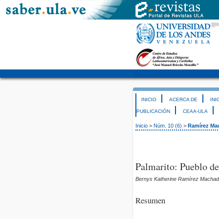
INICIO
ACERCA DE
INI
PUBLICACIÓN
CEAA-ULA
Inicio
>
Núm. 10 (6)
>
Ramírez Ma
Palmarito: Pueblo d
Bernys Katherine Ramírez Macha
Resumen