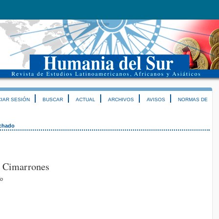
CIAR SESIÓN
BUSCAR
ACTUAL
ARCHIVOS
AVISOS
NORMAS DE
chado
e Cimarrones
do