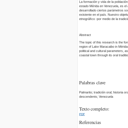
La formación y vida de la població
estado Mérida en Venezuela, es el ár
desarrollado ciertos parámetros soc
existente en el país. Nuestro objet
etnográﬁco -por medio de la tradició
Abstract
The topic of this research is the fo
region of Lake Maracaibo in Mérida 
political and cultural parameters, as
coastal town through its oral traditi
Palabras clave
Palmarito; tradición oral; historia o
descendents; Venezuela
Texto completo:
PDF
Referencias