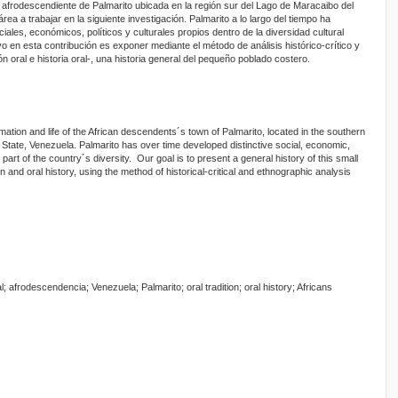
n afrodescendiente de Palmarito ubicada en la región sur del Lago de Maracaibo del
ea a trabajar en la siguiente investigación. Palmarito a lo largo del tiempo ha
iales, económicos, políticos y culturales propios dentro de la diversidad cultural
ivo en esta contribución es exponer mediante el método de análisis histórico-crítico y
n oral e historia oral-, una historia general del pequeño poblado costero.
rmation and life of the African descendents´s town of Palmarito, located in the southern
State, Venezuela. Palmarito has over time developed distinctive social, economic,
 part of the country´s diversity. Our goal is to present a general history of this small
on and oral history, using the method of historical-critical and ethnographic analysis
ral; afrodescendencia; Venezuela; Palmarito; oral tradition; oral history; Africans