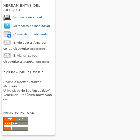
HERRAMIENTAS DEL
ARTÍCULO
Imprima este artículo
Metadatos de indexación
Cómo citar un elemento
Envíe este artículo por
correo electrónico
(Inicie sesión)
Enviar un correo
electrónico al autor/a
(Inicie sesión)
ACERCA DEL AUTOR/A
Bernys Katherine Ramírez
Machado
Universidad de Los Andes (ULA)
Venezuela, República Bolivariana
de
NÚMERO ACTUAL