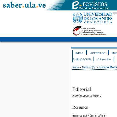
INICIO
ACERCA DE
INI
PUBLICACIÓN
CEAA-ULA
Inicio
>
Núm. 8 (5)
>
Lucena Mole
Editorial
Hernán Lucena Molero
Resumen
Editorial del Núm. 8, año 5