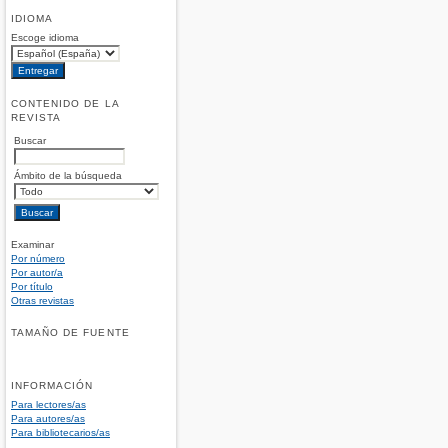
IDIOMA
Escoge idioma
CONTENIDO DE LA
REVISTA
Buscar
Ámbito de la búsqueda
Examinar
Por número
Por autor/a
Por título
Otras revistas
TAMAÑO DE FUENTE
INFORMACIÓN
Para lectores/as
Para autores/as
Para bibliotecarios/as