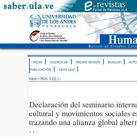
INICIO
ACERCA DE
INICIAR SESIÓN
BUSCAR
ACTU
PUBLICACIÓN
CEAA-ULA
Inicio
>
Núm. 3 (2)
>
-
Declaración del seminario intern
cultural y movimientos sociales 
trazando una alianza global altern
- -