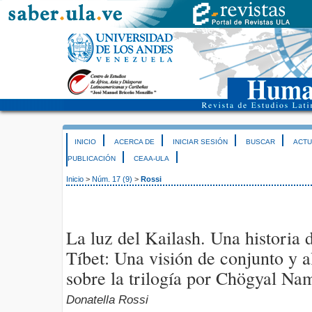
INICIO
ACERCA DE
INICIAR SESIÓN
BUSCAR
ACTU
PUBLICACIÓN
CEAA-ULA
Inicio
>
Núm. 17 (9)
>
Rossi
La luz del Kailash. Una historia
Tíbet: Una visión de conjunto y a
sobre la trilogía por Chögyal N
Donatella Rossi