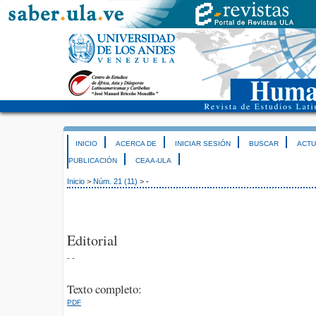
INICIO
ACERCA DE
INICIAR SESIÓN
BUSCAR
ACTU
PUBLICACIÓN
CEAA-ULA
Inicio
>
Núm. 21 (11)
>
-
Editorial
- -
Texto completo:
PDF