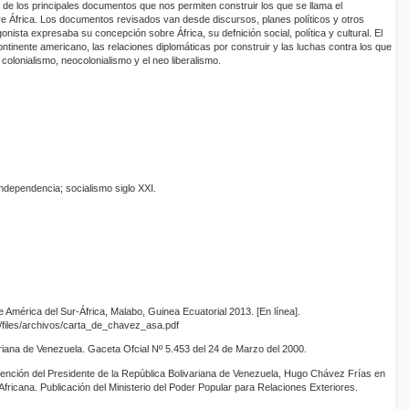
n de los principales documentos que nos permiten construir los que se llama el
África. Los documentos revisados van desde discursos, planes políticos y otros
onista expresaba su concepción sobre África, su defnición social, política y cultural. El
continente americano, las relaciones diplomáticas por construir y las luchas contra los que
olonialismo, neocolonialismo y el neo liberalismo.
 independencia; socialismo siglo XXI.
América del Sur-África, Malabo, Guinea Ecuatorial 2013. [En línea].
lt/files/archivos/carta_de_chavez_asa.pdf
ariana de Venezuela. Gaceta Ofcial Nº 5.453 del 24 de Marzo del 2000.
ención del Presidente de la República Bolivariana de Venezuela, Hugo Chávez Frías en
fricana. Publicación del Ministerio del Poder Popular para Relaciones Exteriores.