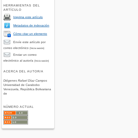
HERRAMIENTAS DEL
ARTÍCULO
Imprima este artículo
Metadatos de indexación
Cómo citar un elemento
Envíe este artículo por
correo electrónico
(Inicie sesión)
Enviar un correo
electrónico al autor/a
(Inicie sesión)
ACERCA DEL AUTOR/A
Diógenes Rafael Díaz Campos
Universidad de Carabobo
Venezuela, República Bolivariana
de
NÚMERO ACTUAL