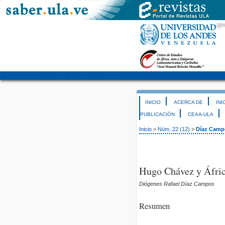
INICIO
ACERCA DE
INI
PUBLICACIÓN
CEAA-ULA
Inicio
>
Núm. 22 (12)
>
Díaz Camp
Hugo Chávez y Áfri
Diógenes Rafael Díaz Campos
Resumen