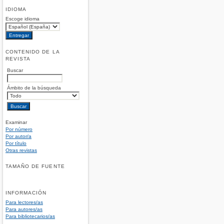
IDIOMA
Escoge idioma
CONTENIDO DE LA
REVISTA
Buscar
Ámbito de la búsqueda
Examinar
Por número
Por autor/a
Por título
Otras revistas
TAMAÑO DE FUENTE
INFORMACIÓN
Para lectores/as
Para autores/as
Para bibliotecarios/as