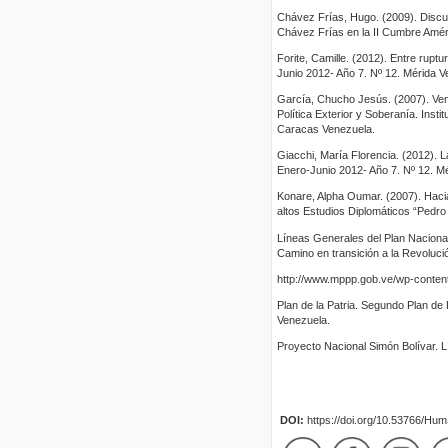
Chávez Frías, Hugo. (2009). Discur
Chávez Frías en la II Cumbre Améri
Forite, Camille. (2012). Entre rupt
Junio 2012- Año 7. Nº 12. Mérida V
García, Chucho Jesús. (2007). Vene
Política Exterior y Soberanía. Inst
Caracas Venezuela.
Giacchi, María Florencia. (2012). 
Enero-Junio 2012- Año 7. Nº 12. M
Konare, Alpha Oumar. (2007). Hacia 
altos Estudios Diplomáticos “Pedr
Líneas Generales del Plan Naciona
Camino en transición a la Revoluci
http://www.mppp.gob.ve/wp-conte
Plan de la Patria. Segundo Plan d
Venezuela.
Proyecto Nacional Simón Bolívar. L
DOI:
https://doi.org/10.53766/Hu