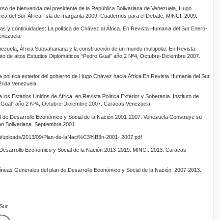
so de bienvenida del presidente de la República Bolivariana de Venezuela, Hugo
ca del Sur-África, Isla de margarita 2009. Cuadernos para el Debate, MINCI. 2009.
uras y continuidades: La política de Chávez al África. En Revista Humania del Sur Enero-
enezuela.
zuela, África Subsahariana y la construcción de un mundo multipolar. En Revista
ituto de altos Estudios Diplomáticos “Pedro Gual” año 2 Nª4, Octubre-Diciembre 2007.
La política exterior del gobierno de Hugo Chávez hacia África En Revista Humania del Sur
érida Venezuela.
los Estados Unidos de África. en Revista Política Exterior y Soberanía. Instituto de
o Gual” año 2 Nª4, Octubre-Diciembre 2007. Caracas Venezuela.
l de Desarrollo Económico y Social de la Nación 2001-2007. Venezuela Construye su
ón Bolivariana. Septiembre 2001.
nt/uploads/2013/09/Plan-de-laNaci%C3%B3n-2001- 2007.pdf
e Desarrollo Económico y Social de la Nación 2013-2019. MINCI. 2013. Caracas
íneas Generales del plan de Desarrollo Económico y Social de la Nación. 2007-2013.
mSur