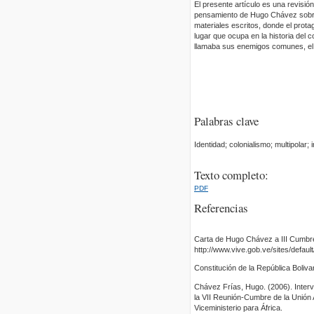
El presente artículo es una revisió
pensamiento de Hugo Chávez sobre 
materiales escritos, donde el protag
lugar que ocupa en la historia del 
llamaba sus enemigos comunes, el c
Palabras clave
Identidad; colonialismo; multipolar;
Texto completo:
PDF
Referencias
Carta de Hugo Chávez a III Cumbre 
http://www.vive.gob.ve/sites/defau
Constitución de la República Boliv
Chávez Frías, Hugo. (2006). Interv
la VII Reunión-Cumbre de la Unión A
Viceministerio para África.