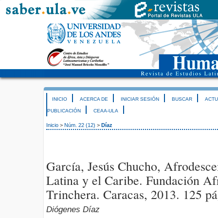
INICIO
ACERCA DE
INICIAR SESIÓN
BUSCAR
ACTU
PUBLICACIÓN
CEAA-ULA
Inicio
>
Núm. 22 (12)
>
Díaz
García, Jesús Chucho, Afrodesce
Latina y el Caribe. Fundación Af
Trinchera. Caracas, 2013. 125 pá
Diógenes Díaz