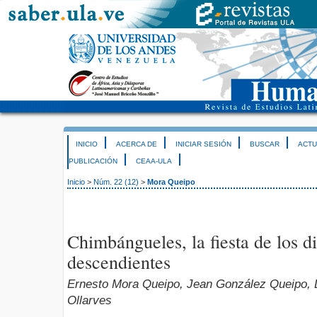
INICIO
ACERCA DE
INICIAR SESIÓN
BUSCAR
ACTU
PUBLICACIÓN
CEAA-ULA
Inicio
>
Núm. 22 (12)
>
Mora Queipo
Chimbángueles, la fiesta de los d
descendientes
Ernesto Mora Queipo, Jean González Queipo, 
Ollarves