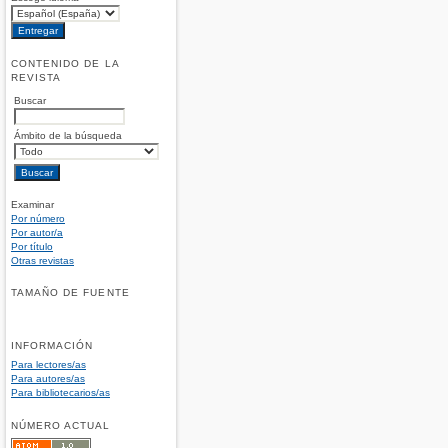
CONTENIDO DE LA
REVISTA
Buscar
Ámbito de la búsqueda
Examinar
Por número
Por autor/a
Por título
Otras revistas
TAMAÑO DE FUENTE
INFORMACIÓN
Para lectores/as
Para autores/as
Para bibliotecarios/as
NÚMERO ACTUAL