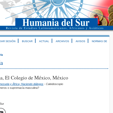
CIAR SESIÓN
BUSCAR
ACTUAL
ARCHIVOS
AVISOS
NORMAS DE
r/a
/a
a, El Colegio de México, México
enezuela y África; Haciendo diálogos
- Caleidoscopio
éneros o supremacía masculina?
mSur