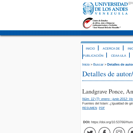
INICIO
ACERCA DE
INI
PUBLICACIÓN
CEAA-ULA
Inicio
>
Buscar
>
Detalles de auto
Detalles de autor
Landgrave Ponce, An
Núm. 12 (7): enero - junio 2012: V
Fuentes del Islam: ¿Igualdad de g
RESUMEN
PDF
DOI:
https://doi.org/10.53766/Hu