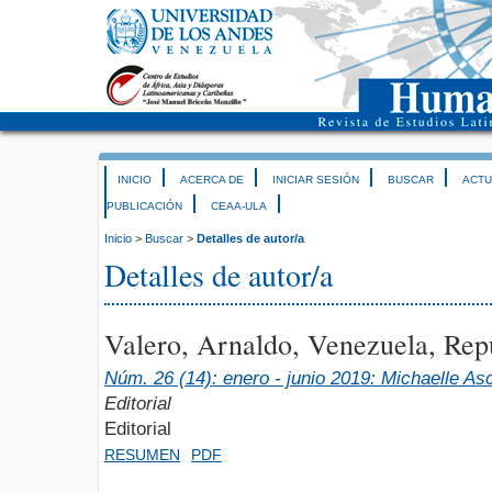
INICIO
ACERCA DE
INICIAR SESIÓN
BUSCAR
ACTU
PUBLICACIÓN
CEAA-ULA
Inicio
>
Buscar
>
Detalles de autor/a
Detalles de autor/a
Valero, Arnaldo, Venezuela, Rep
Núm. 26 (14): enero - junio 2019: Michaelle A
Editorial
Editorial
RESUMEN
PDF