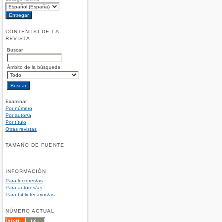
CONTENIDO DE LA
REVISTA
Buscar
Ámbito de la búsqueda
Examinar
Por número
Por autor/a
Por título
Otras revistas
TAMAÑO DE FUENTE
INFORMACIÓN
Para lectores/as
Para autores/as
Para bibliotecarios/as
NÚMERO ACTUAL