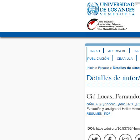
INICIO
ACERCA DE
INI
PUBLICACIÓN
CEAA-ULA
Inicio
>
Buscar
>
Detalles de auto
Detalles de autor
Cid Lucas, Fernando
Núm. 10 (6): enero - junio 2011: ¿
Evolución y arraigo del Heike Mono
RESUMEN
PDF
DOI:
https://doi.org/10.53766/Hu