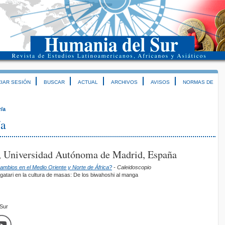
CIAR SESIÓN
BUSCAR
ACTUAL
ARCHIVOS
AVISOS
NORMAS DE
r/a
/a
, Universidad Autónoma de Madrid, España
Cambios en el Medio Oriente y Norte de África?
- Caleidoscopio
gatari en la cultura de masas: De los biwahoshi al manga
mSur