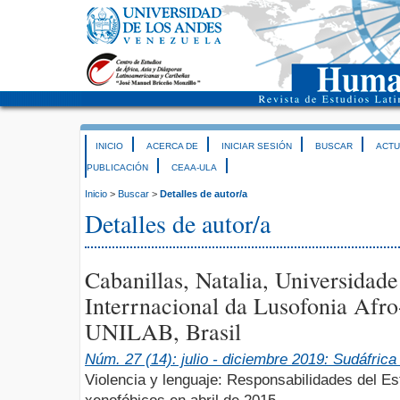
INICIO
ACERCA DE
INICIAR SESIÓN
BUSCAR
ACTU
PUBLICACIÓN
CEAA-ULA
Inicio
>
Buscar
>
Detalles de autor/a
Detalles de autor/a
Cabanillas, Natalia, Universidade
Interrnacional da Lusofonia Afro-
UNILAB, Brasil
Núm. 27 (14): julio - diciembre 2019: Sudáfrica
Violencia y lenguaje: Responsabilidades del Es