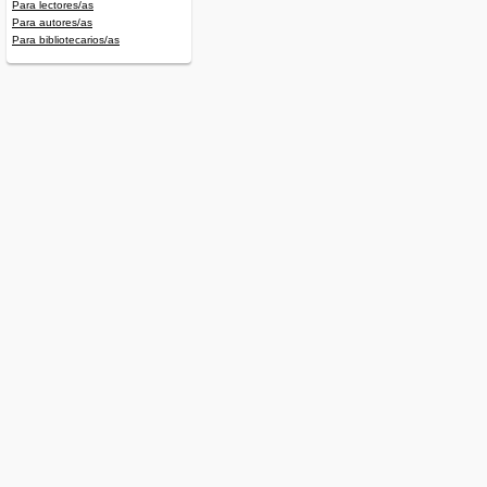
Para lectores/as
Para autores/as
Para bibliotecarios/as