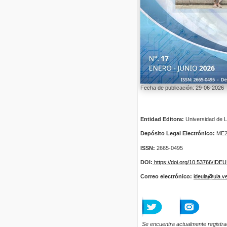
Fecha de publicación: 29-06-2026
Entidad Editora:
Universidad de L
Depósito Legal Electrónico:
ME2
ISSN:
2665-0495
DOI:
https://doi.org/10.53766/IDE
Correo electrónico:
ideula@ula.v
Se encuentra actualmente registra