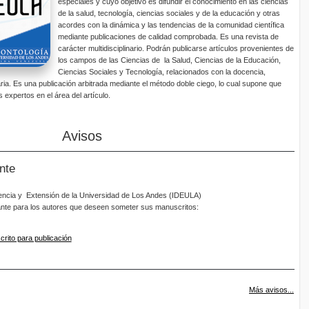
especiales y cuyo objetivo es difundir el conocimiento en las ciencias
de la salud, tecnología, ciencias sociales y de la educación y otras
acordes con la dinámica y las tendencias de la comunidad científica
mediante publicaciones de calidad comprobada. Es una revista de
carácter multidisciplinario. Podrán publicarse artículos provenientes de
los campos de las Ciencias de la Salud, Ciencias de la Educación,
Ciencias Sociales y Tecnología, relacionados con la docencia,
aria. Es una publicación arbitrada mediante el método doble ciego, lo cual supone que
 expertos en el área del artículo.
Avisos
nte
cencia y Extensión de la Universidad de Los Andes (IDEULA)
ante para los autores que deseen someter sus manuscritos:
rito para publicación
Más avisos...