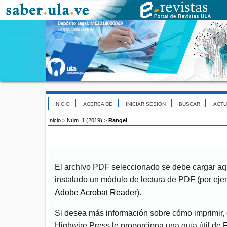
INICIO
ACERCA DE
INICIAR SESIÓN
BUSCAR
ACTU
Inicio
>
Núm. 1 (2019)
>
Rangel
El archivo PDF seleccionado se debe cargar aqu
instalado un módulo de lectura de PDF (por eje
Adobe Acrobat Reader
).
Si desea más información sobre cómo imprimir, 
Highwire Press le proporciona una guía útil de
P